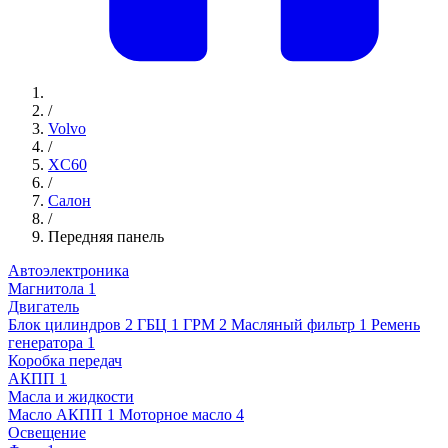
/
Volvo
/
XC60
/
Салон
/
Передняя панель
Автоэлектроника
Магнитола
1
Двигатель
Блок цилиндров
2
ГБЦ
1
ГРМ
2
Масляный фильтр
1
Ремень
генератора
1
Коробка передач
АКПП
1
Масла и жидкости
Масло АКПП
1
Моторное масло
4
Освещение