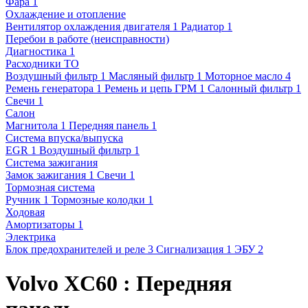
Фара
1
Охлаждение и отопление
Вентилятор охлаждения двигателя
1
Радиатор
1
Перебои в работе (неисправности)
Диагностика
1
Расходники ТО
Воздушный фильтр
1
Масляный фильтр
1
Моторное масло
4
Ремень генератора
1
Ремень и цепь ГРМ
1
Салонный фильтр
1
Свечи
1
Салон
Магнитола
1
Передняя панель
1
Система впуска/выпуска
EGR
1
Воздушный фильтр
1
Система зажигания
Замок зажигания
1
Свечи
1
Тормозная система
Ручник
1
Тормозные колодки
1
Ходовая
Амортизаторы
1
Электрика
Блок предохранителей и реле
3
Сигнализация
1
ЭБУ
2
Volvo XC60 : Передняя