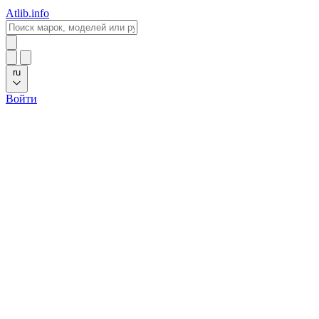
Atlib.info
ru
Войти