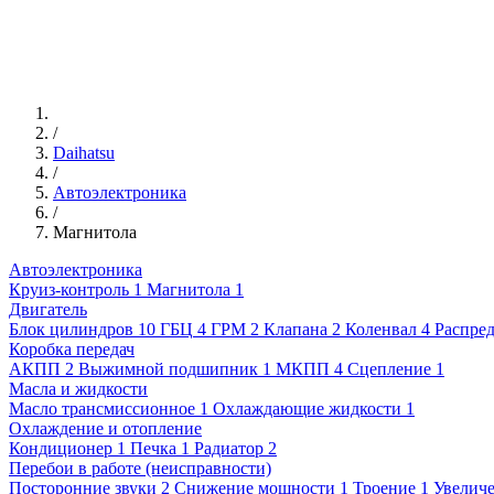
/
Daihatsu
/
Автоэлектроника
/
Магнитола
Автоэлектроника
Круиз-контроль
1
Магнитола
1
Двигатель
Блок цилиндров
10
ГБЦ
4
ГРМ
2
Клапана
2
Коленвал
4
Распре
Коробка передач
АКПП
2
Выжимной подшипник
1
МКПП
4
Сцепление
1
Масла и жидкости
Масло трансмиссионное
1
Охлаждающие жидкости
1
Охлаждение и отопление
Кондиционер
1
Печка
1
Радиатор
2
Перебои в работе (неисправности)
Посторонние звуки
2
Снижение мощности
1
Троение
1
Увеличе