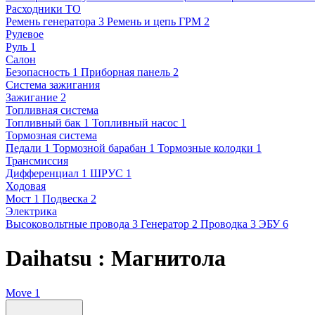
Расходники ТО
Ремень генератора
3
Ремень и цепь ГРМ
2
Рулевое
Руль
1
Салон
Безопасность
1
Приборная панель
2
Система зажигания
Зажигание
2
Топливная система
Топливный бак
1
Топливный насос
1
Тормозная система
Педали
1
Тормозной барабан
1
Тормозные колодки
1
Трансмиссия
Дифференциал
1
ШРУС
1
Ходовая
Мост
1
Подвеска
2
Электрика
Высоковольтные провода
3
Генератор
2
Проводка
3
ЭБУ
6
Daihatsu : Магнитола
Move
1