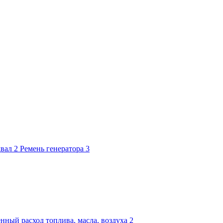
двал
2
Ремень генератора
3
нный расход топлива, масла, воздуха
2