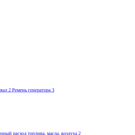
двал
2
Ремень генератора
3
нный расход топлива, масла, воздуха
2