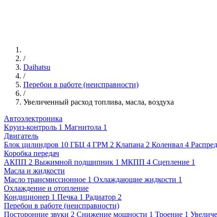
/
Daihatsu
/
Перебои в работе (неисправности)
/
Увеличенный расход топлива, масла, воздуха
Автоэлектроника
Круиз-контроль
1
Магнитола
1
Двигатель
Блок цилиндров
10
ГБЦ
4
ГРМ
2
Клапана
2
Коленвал
4
Распре
Коробка передач
АКПП
2
Выжимной подшипник
1
МКПП
4
Сцепление
1
Масла и жидкости
Масло трансмиссионное
1
Охлаждающие жидкости
1
Охлаждение и отопление
Кондиционер
1
Печка
1
Радиатор
2
Перебои в работе (неисправности)
Посторонние звуки
2
Снижение мощности
1
Троение
1
Увеличе