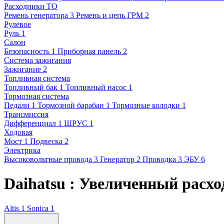
Расходники ТО
Ремень генератора
3
Ремень и цепь ГРМ
2
Рулевое
Руль
1
Салон
Безопасность
1
Приборная панель
2
Система зажигания
Зажигание
2
Топливная система
Топливный бак
1
Топливный насос
1
Тормозная система
Педали
1
Тормозной барабан
1
Тормозные колодки
1
Трансмиссия
Дифференциал
1
ШРУС
1
Ходовая
Мост
1
Подвеска
2
Электрика
Высоковольтные провода
3
Генератор
2
Проводка
3
ЭБУ
6
Daihatsu : Увеличенный расход
Altis
1
Sonica
1