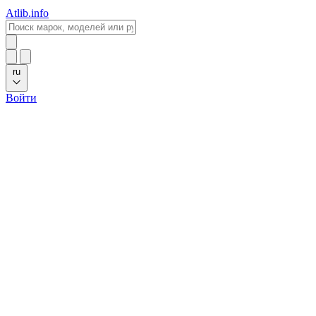
Atlib.info
ru
Войти