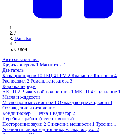
/
Daihatsu
/
Салон
Автоэлектроника
Круиз-контроль
1
Магнитола
1
Двигатель
Блок цилиндров
10
ГБЦ
4
ГРМ
2
Клапана
2
Коленвал
4
Распредвал
2
Ремень генератора
3
Коробка передач
АКПП
2
Выжимной подшипник
1
МКПП
4
Сцепление
1
Масла и жидкости
Масло трансмиссионное
1
Охлаждающие жидкости
1
Охлаждение и отопление
Кондиционер
1
Печка
1
Радиатор
2
Перебои в работе (неисправности)
Посторонние звуки
2
Снижение мощности
1
Троение
1
Увеличенный расход топлива, масла, воздуха
2