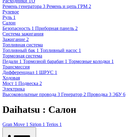
Расходники ТО
Ремень генератора
3
Ремень и цепь ГРМ
2
Рулевое
Руль
1
Салон
Безопасность
1
Приборная панель
2
Система зажигания
Зажигание
2
Топливная система
Топливный бак
1
Топливный насос
1
Тормозная система
Педали
1
Тормозной барабан
1
Тормозные колодки
1
Трансмиссия
Дифференциал
1
ШРУС
1
Ходовая
Мост
1
Подвеска
2
Электрика
Высоковольтные провода
3
Генератор
2
Проводка
3
ЭБУ
6
Daihatsu : Салон
Gran Move
1
Sirion
1
Terios
1