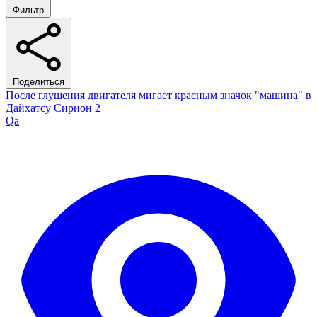
Фильтр
Поделиться
После глушения двигателя мигает красным значок "машина" в
Дайхатсу Сирион 2
Qa