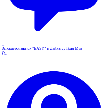
1
Загорается значок "EASY" в Дайхатсу Гран Мув
Qa