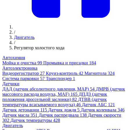
/
Двигатель
/
Регулятор холостого хода
Автохимия
Мойка и очистка
99
Промывка и присадки
184
Автоэлектроника
Видеорегистратор
27
Круиз-контроль
42
Магнитола
324
Система парковки
57
Транспондер
1
Датчики
ДАД (датчик абсолютного давления, MAP)
54
ДМРВ (датчик
массового расхода воздуха, MAF)
165
ДПДЗ (датчик
положения дроссельной заслонки)
82
ДТВВ (датчик
температуры всасываемого воздуха)
46
Датчик АБС
121
Датчик детонации
115
Датчик дождя
5
Датчик коленвала
346
Датчик масла
351
Датчик распредвала
138
Датчик скорости
302
Датчик температуры
428
Двигатель