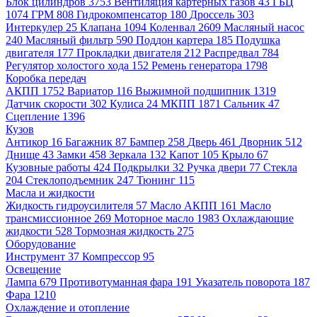
Блок цилиндров
3753
Вентиляция картерных газов
43
ГБЦ
1074
ГРМ
808
Гидрокомпенсатор
180
Дроссель
303
Интеркулер
25
Клапана
1094
Коленвал
2609
Масляный насос
240
Масляный фильтр
590
Поддон картера
185
Подушка
двигателя
177
Прокладки двигателя
212
Распредвал
784
Регулятор холостого хода
152
Ремень генератора
1798
Коробка передач
АКПП
1752
Вариатор
116
Выжимной подшипник
1319
Датчик скорости
302
Кулиса
24
МКПП
1871
Сальник
47
Сцепление
1396
Кузов
Антикор
16
Багажник
87
Бампер
258
Дверь
461
Дворник
512
Днище
43
Замки
458
Зеркала
132
Капот
105
Крыло
67
Кузовные работы
424
Подкрылки
32
Ручка двери
77
Стекла
204
Стеклоподъемник
247
Тюнинг
115
Масла и жидкости
Жидкость гидроусилителя
57
Масло АКПП
161
Масло
трансмиссионное
269
Моторное масло
1983
Охлаждающие
жидкости
528
Тормозная жидкость
275
Оборудование
Инструмент
37
Компрессор
95
Освещение
Лампа
679
Противотуманная фара
191
Указатель поворота
187
Фара
1210
Охлаждение и отопление