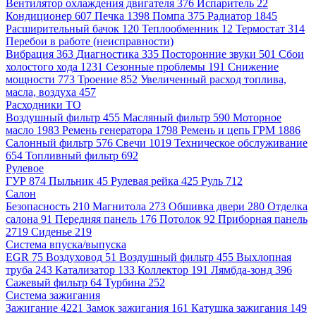
Вентилятор охлаждения двигателя
376
Испаритель
22
Кондиционер
607
Печка
1398
Помпа
375
Радиатор
1845
Расширительный бачок
120
Теплообменник
12
Термостат
314
Перебои в работе (неисправности)
Вибрация
363
Диагностика
335
Посторонние звуки
501
Сбои
холостого хода
1231
Сезонные проблемы
191
Снижение
мощности
773
Троение
852
Увеличенный расход топлива,
масла, воздуха
457
Расходники ТО
Воздушный фильтр
455
Масляный фильтр
590
Моторное
масло
1983
Ремень генератора
1798
Ремень и цепь ГРМ
1886
Салонный фильтр
576
Свечи
1019
Техническое обслуживание
654
Топливный фильтр
692
Рулевое
ГУР
874
Пыльник
45
Рулевая рейка
425
Руль
712
Салон
Безопасность
210
Магнитола
273
Обшивка двери
280
Отделка
салона
91
Передняя панель
176
Потолок
92
Приборная панель
2719
Сиденье
219
Система впуска/выпуска
EGR
75
Воздуховод
51
Воздушный фильтр
455
Выхлопная
труба
243
Катализатор
133
Коллектор
191
Лямбда-зонд
396
Сажевый фильтр
64
Турбина
252
Система зажигания
Зажигание
4221
Замок зажигания
161
Катушка зажигания
149