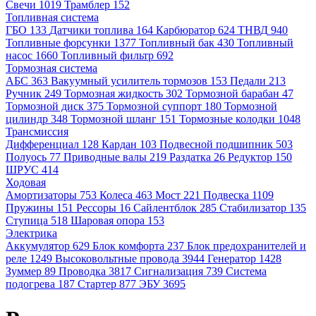
Свечи
1019
Трамблер
152
Топливная система
ГБО
133
Датчики топлива
164
Карбюратор
624
ТНВД
940
Топливные форсунки
1377
Топливный бак
430
Топливный
насос
1660
Топливный фильтр
692
Тормозная система
АБС
363
Вакуумный усилитель тормозов
153
Педали
213
Ручник
249
Тормозная жидкость
302
Тормозной барабан
47
Тормозной диск
375
Тормозной суппорт
180
Тормозной
цилиндр
348
Тормозной шланг
151
Тормозные колодки
1048
Трансмиссия
Дифференциал
128
Кардан
103
Подвесной подшипник
503
Полуось
77
Приводные валы
219
Раздатка
26
Редуктор
150
ШРУС
414
Ходовая
Амортизаторы
753
Колеса
463
Мост
221
Подвеска
1109
Пружины
151
Рессоры
16
Сайлентблок
285
Стабилизатор
135
Ступица
518
Шаровая опора
153
Электрика
Аккумулятор
629
Блок комфорта
237
Блок предохранителей и
реле
1249
Высоковольтные провода
3944
Генератор
1428
Зуммер
89
Проводка
3817
Сигнализация
739
Система
подогрева
187
Стартер
877
ЭБУ
3695