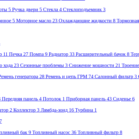
оты
5
Ручка двери
5
Стекла
4
Стеклоподъемник
3
онное
5
Моторное масло
23
Охлаждающие жидкости
8
Тормозная
4
р
11
Печка
27
Помпа
9
Радиатор
33
Расширительный бачок
8
Тер
о хода
23
Сезонные проблемы
3
Снижение мощности
21
Троени
Ремень генератора
28
Ремень и цепь ГРМ
74
Салонный фильтр
3
3
Передняя панель
4
Потолок
1
Приборная панель
43
Сиденье
6
атор
2
Коллектор
3
Лямбда-зонд
16
Турбина
1
7
пливный бак
9
Топливный насос
36
Топливный фильтр
8