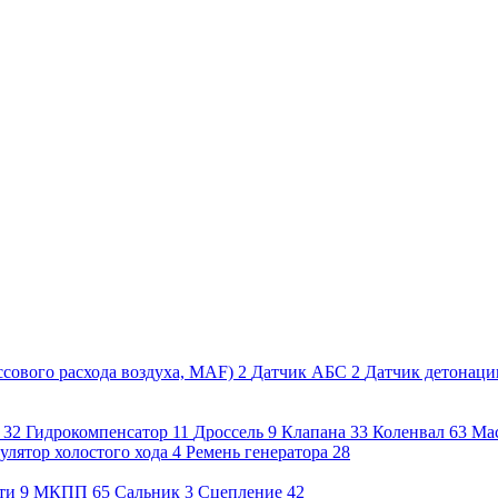
сового расхода воздуха, MAF)
2
Датчик АБС
2
Датчик детонаци
32
Гидрокомпенсатор
11
Дроссель
9
Клапана
33
Коленвал
63
Ма
улятор холостого хода
4
Ремень генератора
28
ти
9
МКПП
65
Сальник
3
Сцепление
42