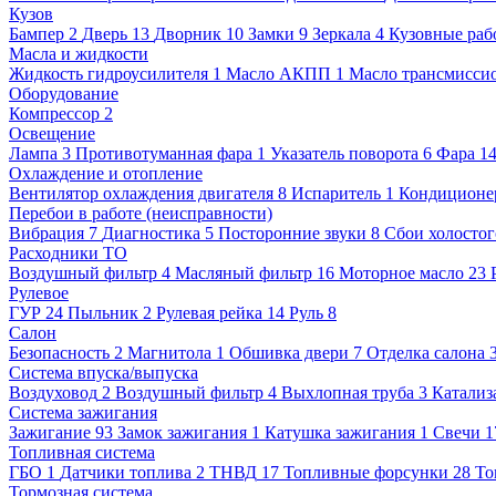
Кузов
Бампер
2
Дверь
13
Дворник
10
Замки
9
Зеркала
4
Кузовные раб
Масла и жидкости
Жидкость гидроусилителя
1
Масло АКПП
1
Масло трансмисси
Оборудование
Компрессор
2
Освещение
Лампа
3
Противотуманная фара
1
Указатель поворота
6
Фара
1
Охлаждение и отопление
Вентилятор охлаждения двигателя
8
Испаритель
1
Кондиционе
Перебои в работе (неисправности)
Вибрация
7
Диагностика
5
Посторонние звуки
8
Сбои холостог
Расходники ТО
Воздушный фильтр
4
Масляный фильтр
16
Моторное масло
23
Рулевое
ГУР
24
Пыльник
2
Рулевая рейка
14
Руль
8
Салон
Безопасность
2
Магнитола
1
Обшивка двери
7
Отделка салона
Система впуска/выпуска
Воздуховод
2
Воздушный фильтр
4
Выхлопная труба
3
Катализ
Система зажигания
Зажигание
93
Замок зажигания
1
Катушка зажигания
1
Свечи
1
Топливная система
ГБО
1
Датчики топлива
2
ТНВД
17
Топливные форсунки
28
То
Тормозная система