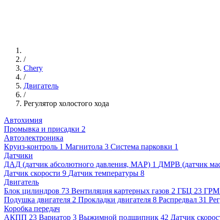
/
Chery
/
Двигатель
/
Регулятор холостого хода
Автохимия
Промывка и присадки
2
Автоэлектроника
Круиз-контроль
1
Магнитола
3
Система парковки
1
Датчики
ДАД (датчик абсолютного давления, MAP)
1
ДМРВ (датчик мас
Датчик скорости
9
Датчик температуры
8
Двигатель
Блок цилиндров
73
Вентиляция картерных газов
2
ГБЦ
23
ГРМ
Подушка двигателя
2
Прокладки двигателя
8
Распредвал
31
Рег
Коробка передач
АКПП
23
Вариатор
3
Выжимной подшипник
42
Датчик скорос