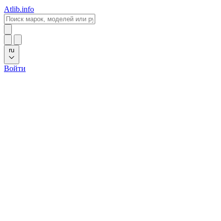
Atlib.info
ru
Войти