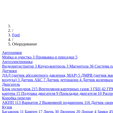
/
Ford
/
Оборудование
Автохимия
Мойка и очистка
3
Промывка и присадки
5
Автоэлектроника
Видеорегистратор
3
Круиз-контроль
3
Магнитола
36
Система п
Датчики
ДАД (датчик абсолютного давления, MAP)
5
ДМРВ (датчик мас
воздуха)
3
Датчик АБС
7
Датчик детонации
4
Датчик коленвал
Двигатель
Блок цилиндров
215
Вентиляция картерных газов
3
ГБЦ
42
ГР
картера
15
Подушка двигателя
9
Прокладки двигателя
10
Распр
Коробка передач
АКПП
113
Вариатор
2
Выжимной подшипник
116
Датчик скор
Кузов
Багажник
11
Бампер
17
Дверь
30
Дворник
20
Днище
4
Замки
4