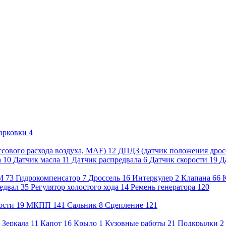
арковки
4
сового расхода воздуха, MAF)
12
ДПДЗ (датчик положения дрос
а
10
Датчик масла
11
Датчик распредвала
6
Датчик скорости
19
Д
М
73
Гидрокомпенсатор
7
Дроссель
16
Интеркулер
2
Клапана
66
едвал
35
Регулятор холостого хода
14
Ремень генератора
120
ости
19
МКПП
141
Сальник
8
Сцепление
121
5
Зеркала
11
Капот
16
Крыло
1
Кузовные работы
21
Подкрылки
2