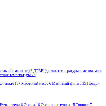
сельной заслонки)
3
ДТВВ (датчик температуры всасываемого
атчик температуры
25
Коленвал
157
Масляный насос
6
Масляный фильтр
35
Поддон
Ручка двери
6
Стекла
16
Стеклоподъемник
15
Тюнинг
7