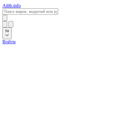
Atlib.info
ru
Войти