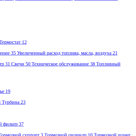
Термостат
12
ение
35
Увеличенный расход топлива, масла, воздуха
21
тр
31
Свечи
50
Техническое обслуживание
38
Топливный
ье
19
4
Турбина
23
й фильтр
37
Тормозной суппорт
3
Тормозной цилиндр
10
Тормозной шланг