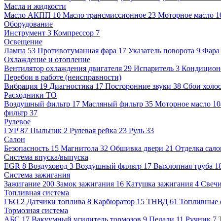
Масла и жидкости
Масло АКПП
10
Масло трансмиссионное
23
Моторное масло
1
Оборудование
Инструмент
3
Компрессор
7
Освещение
Лампа
53
Противотуманная фара
17
Указатель поворота
9
Фара
Охлаждение и отопление
Вентилятор охлаждения двигателя
29
Испаритель
3
Кондицион
Перебои в работе (неисправности)
Вибрация
19
Диагностика
17
Посторонние звуки
38
Сбои холос
Расходники ТО
Воздушный фильтр
17
Масляный фильтр
35
Моторное масло
1
фильтр
37
Рулевое
ГУР
87
Пыльник
2
Рулевая рейка
23
Руль
33
Салон
Безопасность
15
Магнитола
32
Обшивка двери
21
Отделка сало
Система впуска/выпуска
EGR
8
Воздуховод
3
Воздушный фильтр
17
Выхлопная труба
1
Система зажигания
Зажигание
200
Замок зажигания
16
Катушка зажигания
4
Свеч
Топливная система
ГБО
2
Датчики топлива
8
Карбюратор
15
ТНВД
61
Топливные 
Тормозная система
АБС
17
Вакуумный усилитель тормозов
9
Педали
11
Ручник
7