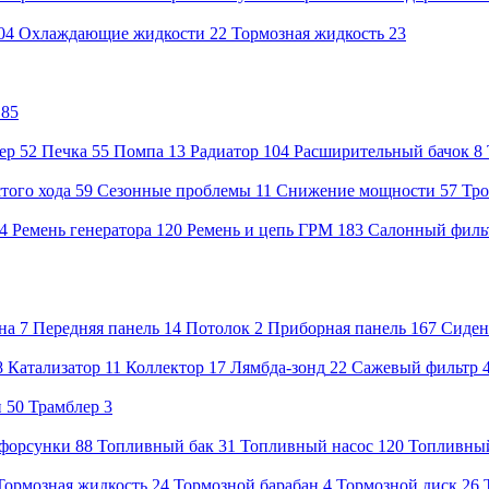
04
Охлаждающие жидкости
22
Тормозная жидкость
23
85
ер
52
Печка
55
Помпа
13
Радиатор
104
Расширительный бачок
8
того хода
59
Сезонные проблемы
11
Снижение мощности
57
Тро
04
Ремень генератора
120
Ремень и цепь ГРМ
183
Салонный филь
на
7
Передняя панель
14
Потолок
2
Приборная панель
167
Сиден
8
Катализатор
11
Коллектор
17
Лямбда-зонд
22
Сажевый фильтр
и
50
Трамблер
3
форсунки
88
Топливный бак
31
Топливный насос
120
Топливны
Тормозная жидкость
24
Тормозной барабан
4
Тормозной диск
26