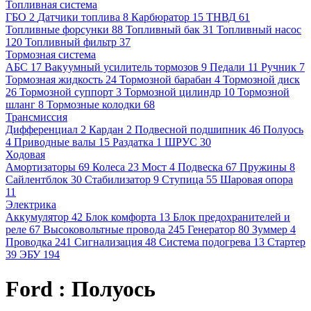
Топливная система
ГБО
2
Датчики топлива
8
Карбюратор
15
ТНВД
61
Топливные форсунки
88
Топливный бак
31
Топливный насос
120
Топливный фильтр
37
Тормозная система
АБС
17
Вакуумный усилитель тормозов
9
Педали
11
Ручник
7
Тормозная жидкость
24
Тормозной барабан
4
Тормозной диск
26
Тормозной суппорт
3
Тормозной цилиндр
10
Тормозной
шланг
8
Тормозные колодки
68
Трансмиссия
Дифференциал
2
Кардан
2
Подвесной подшипник
46
Полуось
4
Приводные валы
15
Раздатка
1
ШРУС
30
Ходовая
Амортизаторы
69
Колеса
23
Мост
4
Подвеска
67
Пружины
8
Сайлентблок
30
Стабилизатор
9
Ступица
55
Шаровая опора
11
Электрика
Аккумулятор
42
Блок комфорта
13
Блок предохранителей и
реле
67
Высоковольтные провода
245
Генератор
80
Зуммер
4
Проводка
241
Сигнализация
48
Система подогрева
13
Стартер
39
ЭБУ
194
Ford : Полуось