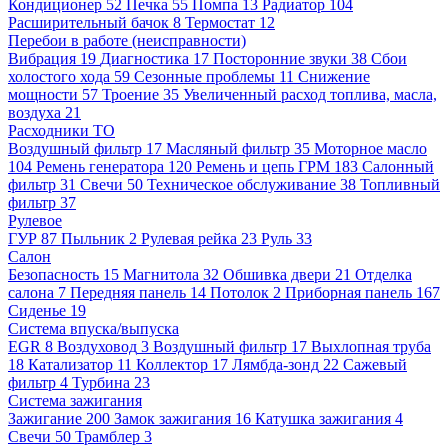
Кондиционер
52
Печка
55
Помпа
13
Радиатор
104
Расширительный бачок
8
Термостат
12
Перебои в работе (неисправности)
Вибрация
19
Диагностика
17
Посторонние звуки
38
Сбои
холостого хода
59
Сезонные проблемы
11
Снижение
мощности
57
Троение
35
Увеличенный расход топлива, масла,
воздуха
21
Расходники ТО
Воздушный фильтр
17
Масляный фильтр
35
Моторное масло
104
Ремень генератора
120
Ремень и цепь ГРМ
183
Салонный
фильтр
31
Свечи
50
Техническое обслуживание
38
Топливный
фильтр
37
Рулевое
ГУР
87
Пыльник
2
Рулевая рейка
23
Руль
33
Салон
Безопасность
15
Магнитола
32
Обшивка двери
21
Отделка
салона
7
Передняя панель
14
Потолок
2
Приборная панель
167
Сиденье
19
Система впуска/выпуска
EGR
8
Воздуховод
3
Воздушный фильтр
17
Выхлопная труба
18
Катализатор
11
Коллектор
17
Лямбда-зонд
22
Сажевый
фильтр
4
Турбина
23
Система зажигания
Зажигание
200
Замок зажигания
16
Катушка зажигания
4
Свечи
50
Трамблер
3