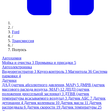
/
Ford
/
Трансмиссия
/
Полуось
Автохимия
Мойка и очистка
3
Промывка и присадки
5
Автоэлектроника
Видеорегистратор
3
Круиз-контроль
3
Магнитола
36
Система
парковки
4
Датчики
ДАД (датчик абсолютного давления, MAP)
5
ДМРВ (датчик
массового расхода воздуха, MAF)
12
ДПДЗ (датчик
положения дроссельной заслонки)
3
ДТВВ (датчик
температуры всасываемого воздуха)
3
Датчик АБС
7
Датчик
детонации
4
Датчик коленвала
10
Датчик масла
11
Датчик
распредвала
6
Датчик скорости
19
Датчик температуры
25