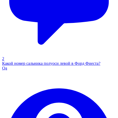
2
Какой номер сальника полуоси левой в Форд Фиеста?
Qa