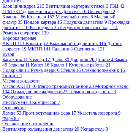
Двигатель
Блок цилиндров
215
Вентиляция картерных газов
3
ГБЦ
42
ГРМ
73
Гидрокомпенсатор
7
Дроссель
16
Интеркулер
2
Клапана
66
Коленвал
157
Масляный насос
6
Масляный
фильтр
35
Поддон картера
15
Подушка двигателя
9
Прокладки
двигателя
10
Распредвал
35
Регулятор холостого хода
14
Ремень генератора
120
Коробка передач
АКПП
113
Вариатор
2
Выжимной подшипник
116
Датчик
скорости
19
МКПП
141
Сальник
8
Сцепление
121
Кузов
Багажник
11
Бампер
17
Дверь
30
Дворник
20
Днище
4
Замки
45
Зеркала
11
Капот
16
Крыло
1
Кузовные работы
21
Подкрылки
2
Ручка двери
6
Стекла
16
Стеклоподъемник
15
Тюнинг
7
Масла и жидкости
Масло АКПП
10
Масло трансмиссионное
23
Моторное масло
104
Охлаждающие жидкости
22
Тормозная жидкость
23
Оборудование
Инструмент
3
Компрессор
7
Освещение
Лампа
53
Противотуманная фара
17
Указатель поворота
9
Фара
85
Охлаждение и отопление
Вентилятор охлаждения двигателя
29
Испаритель
3