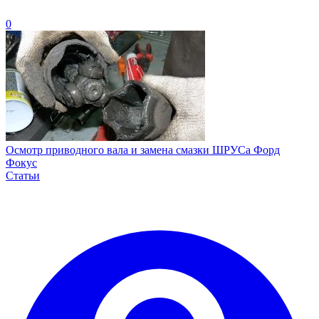
0
Осмотр приводного вала и замена смазки ШРУСа Форд
Фокус
Статьи