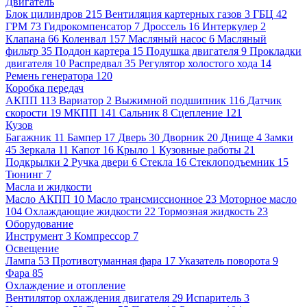
Двигатель
Блок цилиндров
215
Вентиляция картерных газов
3
ГБЦ
42
ГРМ
73
Гидрокомпенсатор
7
Дроссель
16
Интеркулер
2
Клапана
66
Коленвал
157
Масляный насос
6
Масляный
фильтр
35
Поддон картера
15
Подушка двигателя
9
Прокладки
двигателя
10
Распредвал
35
Регулятор холостого хода
14
Ремень генератора
120
Коробка передач
АКПП
113
Вариатор
2
Выжимной подшипник
116
Датчик
скорости
19
МКПП
141
Сальник
8
Сцепление
121
Кузов
Багажник
11
Бампер
17
Дверь
30
Дворник
20
Днище
4
Замки
45
Зеркала
11
Капот
16
Крыло
1
Кузовные работы
21
Подкрылки
2
Ручка двери
6
Стекла
16
Стеклоподъемник
15
Тюнинг
7
Масла и жидкости
Масло АКПП
10
Масло трансмиссионное
23
Моторное масло
104
Охлаждающие жидкости
22
Тормозная жидкость
23
Оборудование
Инструмент
3
Компрессор
7
Освещение
Лампа
53
Противотуманная фара
17
Указатель поворота
9
Фара
85
Охлаждение и отопление
Вентилятор охлаждения двигателя
29
Испаритель
3