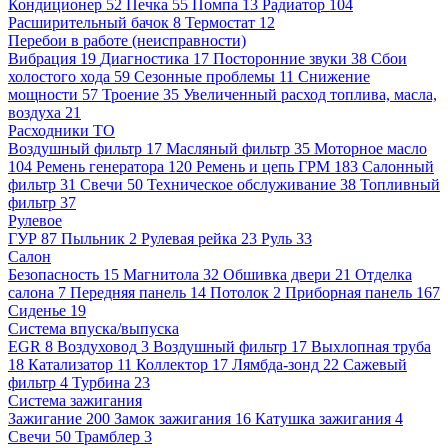
Кондиционер
52
Печка
55
Помпа
13
Радиатор
104
Расширительный бачок
8
Термостат
12
Перебои в работе (неисправности)
Вибрация
19
Диагностика
17
Посторонние звуки
38
Сбои
холостого хода
59
Сезонные проблемы
11
Снижение
мощности
57
Троение
35
Увеличенный расход топлива, масла,
воздуха
21
Расходники ТО
Воздушный фильтр
17
Масляный фильтр
35
Моторное масло
104
Ремень генератора
120
Ремень и цепь ГРМ
183
Салонный
фильтр
31
Свечи
50
Техническое обслуживание
38
Топливный
фильтр
37
Рулевое
ГУР
87
Пыльник
2
Рулевая рейка
23
Руль
33
Салон
Безопасность
15
Магнитола
32
Обшивка двери
21
Отделка
салона
7
Передняя панель
14
Потолок
2
Приборная панель
167
Сиденье
19
Система впуска/выпуска
EGR
8
Воздуховод
3
Воздушный фильтр
17
Выхлопная труба
18
Катализатор
11
Коллектор
17
Лямбда-зонд
22
Сажевый
фильтр
4
Турбина
23
Система зажигания
Зажигание
200
Замок зажигания
16
Катушка зажигания
4
Свечи
50
Трамблер
3