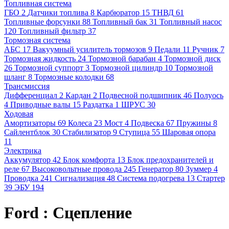
Топливная система
ГБО
2
Датчики топлива
8
Карбюратор
15
ТНВД
61
Топливные форсунки
88
Топливный бак
31
Топливный насос
120
Топливный фильтр
37
Тормозная система
АБС
17
Вакуумный усилитель тормозов
9
Педали
11
Ручник
7
Тормозная жидкость
24
Тормозной барабан
4
Тормозной диск
26
Тормозной суппорт
3
Тормозной цилиндр
10
Тормозной
шланг
8
Тормозные колодки
68
Трансмиссия
Дифференциал
2
Кардан
2
Подвесной подшипник
46
Полуось
4
Приводные валы
15
Раздатка
1
ШРУС
30
Ходовая
Амортизаторы
69
Колеса
23
Мост
4
Подвеска
67
Пружины
8
Сайлентблок
30
Стабилизатор
9
Ступица
55
Шаровая опора
11
Электрика
Аккумулятор
42
Блок комфорта
13
Блок предохранителей и
реле
67
Высоковольтные провода
245
Генератор
80
Зуммер
4
Проводка
241
Сигнализация
48
Система подогрева
13
Стартер
39
ЭБУ
194
Ford : Сцепление