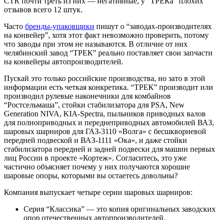
CTR почти треть из них — негативные, у “ТРЕКа” плохих
отзывов всего 12 штук.
Часто
бренды-упаковщики
пишут о “заводах-производителях
на конвейер”, хотя этот факт невозможно проверить, потому
что заводы при этом не называются. В отличие от них
челябинский завод “ТРЕК” реально поставляет свои запчасти
на конвейеры автопроизводителей.
Пускай это только российские производства, но зато в этой
информации есть четкая конкретика. “ТРЕК” производит или
производил рулевые наконечники для комбайнов
“Ростсельмаша”, стойки стабилизатора для PSA, New
Generation NIVA, KIA-Spectra, пыльников приводных валов
для полноприводных и переднеприводных автомобилей ВАЗ,
шаровых шарниров для ГАЗ-3110 «Волга» с бесшкворневой
передней подвеской и ВАЗ-1111 «Ока», и даже стойки
стабилизатора передней и задней подвески для машин первых
лиц России в проекте «Кортеж». Согласитесь, это уже
частично объясняет почему у них получаются хорошие
шаровые опоры, которыми вы остаетесь довольны?
Компания выпускает четыре серии шаровых шарниров:
Серия “Классика” — это копия оригинальных заводских
опор отечественных автопроизводителей.