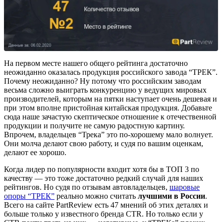
На первом месте нашего общего рейтинга достаточно
неожиданно оказалась продукция российского завода “ТРЕК”.
Почему неожиданно? Ну потому что российским заводам
весьма сложно выиграть конкуренцию у ведущих мировых
производителей, которым на пятки наступает очень дешевая и
при этом вполне пристойная китайская продукция. Добавьте
сюда наше зачастую скептическое отношение к отечественной
продукции и получите не самую радостную картину.
Впрочем, владельцев “Трека” это по-хорошему мало волнует.
Они молча делают свою работу, и судя по вашим оценкам,
делают ее хорошо.
Когда лидер по популярности входит хотя бы в ТОП 3 по
качеству — это тоже достаточно редкий случай для наших
рейтингов. Но судя по отзывам автовладельцев,
шаровые
опоры “ТРЕК”
реально можно считать
лучшими в России
.
Всего на сайте PartReview есть 47 мнений об этих деталях и
больше только у известного бренда CTR. Но только если у