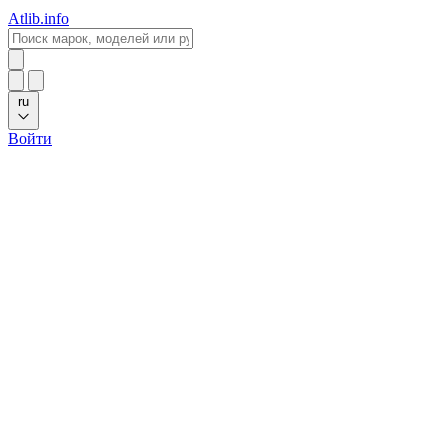
Atlib.info
ru
Войти