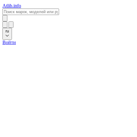
Atlib.info
ru
Войти