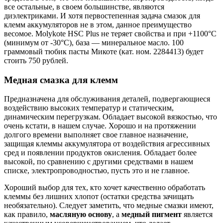
все остальные, в своем большинстве, являются
диэлектриками. И хотя первостепенная задача смазок для
клемм аккумуляторов не в этом, данное преимущество
весомое. Molykote HSC Plus не теряет свойства и при +1100°C
(минимум от -30°C), база — минеральное масло. 100
граммовый тюбик пасты Микоте (кат. ном. 2284413) будет
стоить 750 рублей.
Медная смазка для клемм
Предназначена для обслуживания деталей, подвергающиеся
воздействию высоких температур и статическим,
динамическим перегрузкам. Обладает высокой вязкостью, что
очень кстати, в нашем случае. Хорошо и на протяжении
долгого времени выполняет свое главное назначение,
защищая клеммы аккумулятора от воздействия агрессивных
сред и появлении продуктов окисления. Обладает более
высокой, по сравнению с другими средствами в нашем
списке, электропроводностью, пусть это и не главное.
Хороший выбор для тех, кто хочет качественно обработать
клеммы без лишних хлопот (остатки средства зачищать
необязательно). Следует заметить, что медные смазки имеют,
как правило,
масляную основу
, а
медный пигмент
является