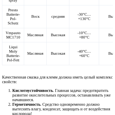
spray
Presto
Batterie-
-30°C…
Воск
средняя
Выс
Pol-
+130°C
Schutz
Vmpauto
-10°С…
Масляная
Высокая
Выс
MC1710
+80°С
Liqui
Moly
-40°C…
Масляная
Высокая
Выс
Batterie-
+60°C
Pol-Fett
Качественная смазка для клемм должна иметь целый комплекс
свойств:
Кислотоустойчивость
. Главная задача: предотвратить
развитие окислительных процессов, останавливать уже
начавшиеся.
Герметичность
. Средство одновременно должно
вытеснять влагу, конденсат, защищать и от воздействия
кислорода!