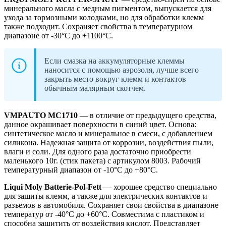
минерального масла с медным пигментом, выпускается для
ухода за тормозными колодками, но для обработки клемм
также подходит. Сохраняет свойства в температурном
диапазоне от -30°С до +1100°С.
Если смазка на аккумуляторные клеммы
наносится с помощью аэрозоля, лучше всего
закрыть место вокруг клемм и контактов
обычным малярным скотчем.
VMPAUTO MC1710
— в отличие от предыдущего средства,
данное окрашивает поверхности в синий цвет. Основа:
синтетическое масло и минеральное в смеси, с добавлением
силикона. Надежная защита от коррозии, воздействия пыли,
влаги и соли. Для одного раза достаточно приобрести
маленького 10г. (стик пакета) с артикулом 8003. Рабочий
температурный диапазон от -10°С до +80°С.
Liqui Moly Batterie-Pol-Fett
— хорошее средство специально
для защиты клемм, а также для электрических контактов и
разъемов в автомобиля. Сохраняет свои свойства в диапазоне
температур от -40°C до +60°C. Совместима с пластиком и
способна защитить от воздействия кислот. Представляет