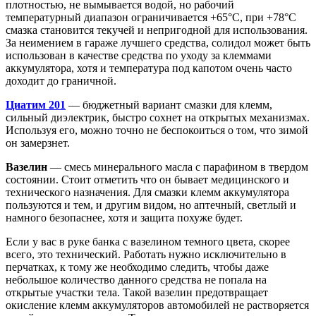
плотностью, не вымывается водой, но рабочий
температурный диапазон ограничивается +65°С, при +78°С
смазка становится текучей и непригодной для использования.
За неимением в гараже лучшего средства, солидол может быть
использован в качестве средства по уходу за клеммами
аккумулятора, хотя и температура под капотом очень часто
доходит до граничной.
Циатим 201
— бюджетный вариант смазки для клемм,
сильный диэлектрик, быстро сохнет на открытых механизмах.
Используя его, можно точно не беспокоиться о том, что зимой
он замерзнет.
Вазелин
— смесь минерального масла с парафином в твердом
состоянии. Стоит отметить что он бывает медицинского и
технического назначения. Для смазки клемм аккумулятора
пользуются и тем, и другим видом, но аптечный, светлый и
намного безопаснее, хотя и защита похуже будет.
Если у вас в руке банка с вазелином темного цвета, скорее
всего, это технический. Работать нужно исключительно в
перчатках, к тому же необходимо следить, чтобы даже
небольшое количество данного средства не попала на
открытые участки тела. Такой вазелин предотвращает
окисление клемм аккумуляторов автомобилей не растворяется