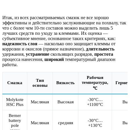
Итак, из всех рассматриваемых смазок не все хорошо
эффективны и действительно заслуживающие на похвалу, так
что с более чем 10-ти составов можно выделить лишь 5
лучших средств по уходу за клеммами. Их оценка —
субъективное мнение, основанное таких критериях, как:
надежность слоя
— насколько оно защищает клеммы от
коррозии и окислов (прямое назначение),
длительность
удержания,
устранение
скользящих разрядов,
простота
процесса нанесения,
широкий
температурный диапазон
работы.
Рабочая
Тип
температура,
Смазка
Вязкость
Гермет
основы
℃
Molykote
-30°C…
Масляная
Высокая
Выс
HSC Plus
+1100°C
Berner
battery
-30°C…
Масляная
средняя
Выс
pole
+130°C