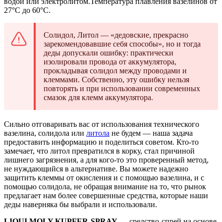
водой или электролитом.Температура плавления вазелинов от
27°C до 60°C.
Солидол, Литол — «дедовские, прекрасно
зарекомендовавшие себя способы», но и тогда
деды допускали ошибку: практически
изолировали провода от аккумулятора,
прокладывая солидол между проводами и
клеммами. Собственно, эту ошибку нельзя
повторять и при использовании современных
смазок для клемм аккумулятора.
Сильно отговаривать вас от использования технического
вазелина, солидола или
литола
не будем — наша задача
предоставить информацию и поделиться советом. Кто-то
замечает, что литол превратился в корку, стал причиной
лишнего загрязнения, а для кого-то это проверенный метод,
не нуждающийся в альтернативе. Вы можете надежно
защитить клеммы от окисления и с помощью вазелина, и с
помощью солидола, не обращая внимание на то, что рынок
предлагает нам более совершенные средства, которые наши
деды наверняка бы выбрали и использовали.
LIQUI MOLY KUPFER-SPRAY
— средство-спрей на основе