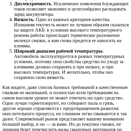
Диэлектричность
. Исключение появления блуждающих
токов позволяет экономно и целесообразно расходовать
заряд аккумулятора.
Вязкость
. Одно из важных критериев качества.
Излишняя текучесть может не лучшим образом сказаться
на защите АКБ: в условиях высокого температурного
режима работы происходит термическое разложение
молекул смазки, и вам снова придется ее наносить на
клеммы.
Широкий диапазон рабочей температуры
.
Автомобиль эксплуатируется в разных температурных
условиях, поэтому свои свойства средство по уходу за
клеммами должно сохранять и при низких, и при
высоких температурах. И желательно, чтобы оно
сохраняло свою вязкость.
Как видите, даже список базовых требований к качественным
смазкам не маленький, и полностью всем требованиям на
самом высоком уровне не может отвечать ни одно средство.
Одни лучше герметизируют, но собирают пыль и грязь,
другие хорошо справляются с предотвращением развития
окислительного процесса, но слишком легко смываются и так
далее. Современный рынок представляет вашему вниманию
большой выбор, и он — за вами. Но до покупки смазки, не
лишним будет перечислить виды смазочных материалов по