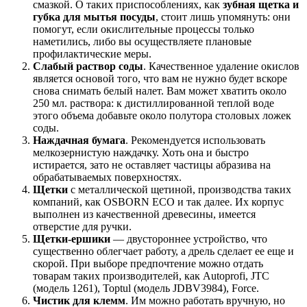
смазкой. О таких приспособлениях, как
зубная щетка и
губка для мытья посуды
, стоит лишь упомянуть: они
помогут, если окислительные процессы только
наметились, либо вы осуществляете плановые
профилактические меры.
Слабый раствор соды
. Качественное удаление окислов
является основой того, что вам не нужно будет вскоре
снова снимать белый налет. Вам может хватить около
250 мл. раствора: к дистиллированной теплой воде
этого объема добавьте около полутора столовых ложек
соды.
Наждачная бумага
. Рекомендуется использовать
мелкозернистую наждачку. Хоть она и быстро
истирается, зато не оставляет частицы абразива на
обрабатываемых поверхностях.
Щетки
с металлической щетиной, производства таких
компаний, как OSBORN ECO и так далее. Их корпус
выполнен из качественной древесины, имеется
отверстие для ручки.
Щетки-ершики
— двустороннее устройство, что
существенно облегчает работу, а дрель сделает ее еще и
скорой. При выборе предпочтение можно отдать
товарам таких производителей, как Autoprofi, JTC
(модель 1261), Toptul (модель JDBV3984), Force.
Чистик для клемм
. Им можно работать вручную, но