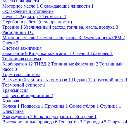
Масла и жидкости
Моторное масло
1
Охлаждающие жидкости
1
Охлаждение и отопление
Печка
1
Радиатор
7
Термостат
1
Перебои в работе (неисправности)
Троение
1
Увеличенный расход топлива, масла, воздуха
3
Расходники ТО
Моторное масло
1
Ремень генератора
3
Ремень и цепь ГРМ
2
Свечи
3
Система зажигания
Зажигание
9
Катушка зажигания
1
Свечи
3
Трамблер
1
Топливная система
Карбюратор
12
ТНВД
2
Топливные форсунки
2
Топливный
насос
3
Тормозная система
Вакуумный усилитель тормозов
1
Педали
1
Тормозной диск
1
Тормозной суппорт
1
Трансмиссия
Подвесной подшипник
2
Ходовая
Колеса
1
Подвеска
1
Пружины
1
Сайлентблок
1
Ступица
1
Электрика
Аккумулятор
2
Блок предохранителей и реле
1
Высоковольтные провода
6
Генератор
3
Проводка
5
Стартер
4