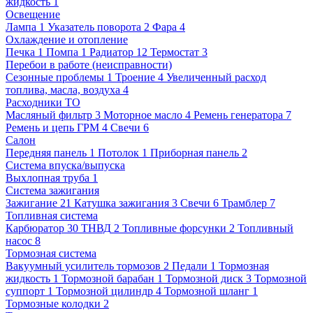
жидкость
1
Освещение
Лампа
1
Указатель поворота
2
Фара
4
Охлаждение и отопление
Печка
1
Помпа
1
Радиатор
12
Термостат
3
Перебои в работе (неисправности)
Сезонные проблемы
1
Троение
4
Увеличенный расход
топлива, масла, воздуха
4
Расходники ТО
Масляный фильтр
3
Моторное масло
4
Ремень генератора
7
Ремень и цепь ГРМ
4
Свечи
6
Салон
Передняя панель
1
Потолок
1
Приборная панель
2
Система впуска/выпуска
Выхлопная труба
1
Система зажигания
Зажигание
21
Катушка зажигания
3
Свечи
6
Трамблер
7
Топливная система
Карбюратор
30
ТНВД
2
Топливные форсунки
2
Топливный
насос
8
Тормозная система
Вакуумный усилитель тормозов
2
Педали
1
Тормозная
жидкость
1
Тормозной барабан
1
Тормозной диск
3
Тормозной
суппорт
1
Тормозной цилиндр
4
Тормозной шланг
1
Тормозные колодки
2