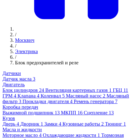
/
Москвич
/
Электрика
/
Блок предохранителей и реле
Датчики
Датчик масла
3
Двигатель
Блок цилиндров
24
Вентиляция картерных газов
1
ГБЦ
11
ГРМ
4
Клапана
4
Коленвал
5
Масляный насос
2
Масляный
фильтр
3
Прокладки двигателя
4
Ремень генератора
7
Коробка передач
Выжимной подшипник
13
МКПП
16
Сцепление
13
Кузов
Дверь
4
Дворник
1
Замки
4
Кузовные работы
2
Тюнинг
1
Масла и жидкости
Моторное масло
4
Охлаждающие жидкости
1
Тормозная