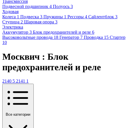
Трансмиссия
Подвесной подшипник
4
Полуось
3
Ходовая
Колеса
1
Подвеска
3
Пружины
1
Рессоры
4
Сайлентблок
3
Ступица
2
Шаровая опора
3
Электрика
Аккумулятор
3
Блок предохранителей и реле
6
Высоковольтные провода
18
Генератор
7
Проводка
15
Стартер
10
Москвич : Блок
предохранителей и реле
2140
5
2141
1
Все категории