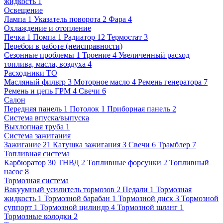
жидкость
1
Освещение
Лампа
1
Указатель поворота
2
Фара
4
Охлаждение и отопление
Печка
1
Помпа
1
Радиатор
12
Термостат
3
Перебои в работе (неисправности)
Сезонные проблемы
1
Троение
4
Увеличенный расход
топлива, масла, воздуха
4
Расходники ТО
Масляный фильтр
3
Моторное масло
4
Ремень генератора
7
Ремень и цепь ГРМ
4
Свечи
6
Салон
Передняя панель
1
Потолок
1
Приборная панель
2
Система впуска/выпуска
Выхлопная труба
1
Система зажигания
Зажигание
21
Катушка зажигания
3
Свечи
6
Трамблер
7
Топливная система
Карбюратор
30
ТНВД
2
Топливные форсунки
2
Топливный
насос
8
Тормозная система
Вакуумный усилитель тормозов
2
Педали
1
Тормозная
жидкость
1
Тормозной барабан
1
Тормозной диск
3
Тормозной
суппорт
1
Тормозной цилиндр
4
Тормозной шланг
1
Тормозные колодки
2