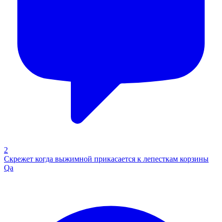
2
Скрежет когда выжимной прикасается к лепесткам корзины
Qa