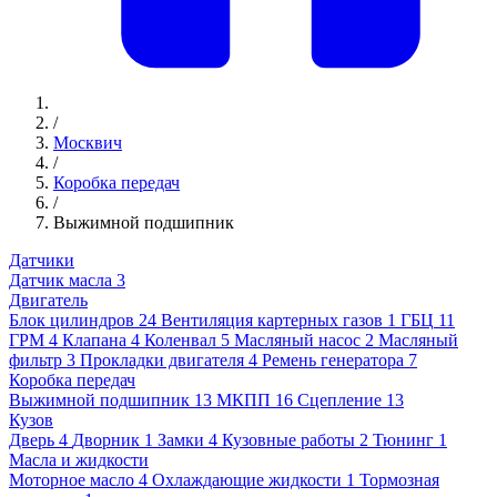
/
Москвич
/
Коробка передач
/
Выжимной подшипник
Датчики
Датчик масла
3
Двигатель
Блок цилиндров
24
Вентиляция картерных газов
1
ГБЦ
11
ГРМ
4
Клапана
4
Коленвал
5
Масляный насос
2
Масляный
фильтр
3
Прокладки двигателя
4
Ремень генератора
7
Коробка передач
Выжимной подшипник
13
МКПП
16
Сцепление
13
Кузов
Дверь
4
Дворник
1
Замки
4
Кузовные работы
2
Тюнинг
1
Масла и жидкости
Моторное масло
4
Охлаждающие жидкости
1
Тормозная