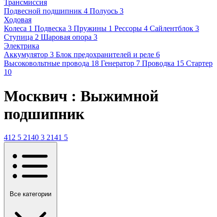
Трансмиссия
Подвесной подшипник
4
Полуось
3
Ходовая
Колеса
1
Подвеска
3
Пружины
1
Рессоры
4
Сайлентблок
3
Ступица
2
Шаровая опора
3
Электрика
Аккумулятор
3
Блок предохранителей и реле
6
Высоковольтные провода
18
Генератор
7
Проводка
15
Стартер
10
Москвич : Выжимной
подшипник
412
5
2140
3
2141
5
Все категории