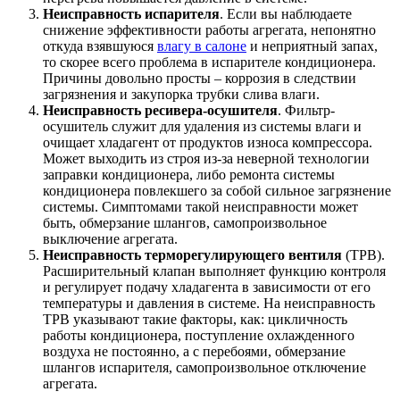
Неисправность испарителя
. Если вы наблюдаете
снижение эффективности работы агрегата, непонятно
откуда взявшуюся
влагу в салоне
и неприятный запах,
то скорее всего проблема в испарителе кондиционера.
Причины довольно просты – коррозия в следствии
загрязнения и закупорка трубки слива влаги.
Неисправность ресивера-осушителя
. Фильтр-
осушитель служит для удаления из системы влаги и
очищает хладагент от продуктов износа компрессора.
Может выходить из строя из-за неверной технологии
заправки кондиционера, либо ремонта системы
кондиционера повлекшего за собой сильное загрязнение
системы. Симптомами такой неисправности может
быть, обмерзание шлангов, самопроизвольное
выключение агрегата.
Неисправность терморегулирующего вентиля
(ТРВ).
Расширительный клапан выполняет функцию контроля
и регулирует подачу хладагента в зависимости от его
температуры и давления в системе. На неисправность
ТРВ указывают такие факторы, как: цикличность
работы кондиционера, поступление охлажденного
воздуха не постоянно, а с перебоями, обмерзание
шлангов испарителя, самопроизвольное отключение
агрегата.