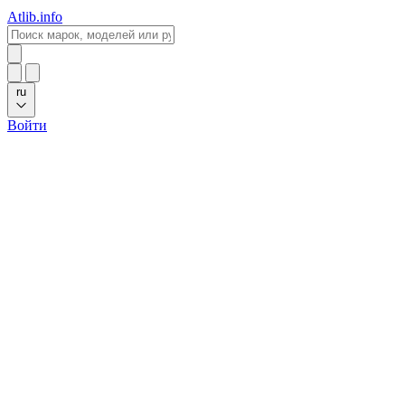
Atlib.info
ru
Войти