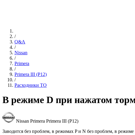
/
Q&A
/
Nissan
/
Primera
/
Primera III (P12)
/
Расходники ТО
В режиме D при нажатом торм
Nissan Primera Primera III (P12)
Заводится без проблем, в режимах P и N без проблем, в режиме