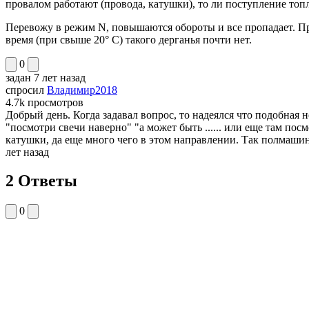
провалом работают (провода, катушки), то ли поступление топл
Перевожу в режим N, повышаются обороты и все пропадает. При
время (при свыше 20° С) такого дерганья почти нет.
0
задан
7 лет назад
спросил
Владимир2018
4.7k
просмотров
Добрый день. Когда задавал вопрос, то надеялся что подобная н
"посмотри свечи наверно" "а может быть ...... или еще там пос
катушки, да еще много чего в этом направлении. Так полмашины
лет назад
2 Ответы
0