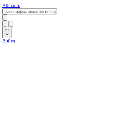
Atlib.info
ru
Войти