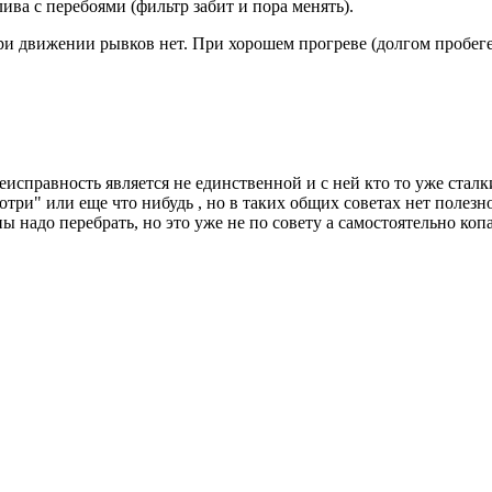
ива с перебоями (фильтр забит и пора менять).
 движении рывков нет. При хорошем прогреве (долгом пробеге) 
еисправность является не единственной и с ней кто то уже сталки
мотри" или еще что нибудь , но в таких общих советах нет полезн
 надо перебрать, но это уже не по совету а самостоятельно коп