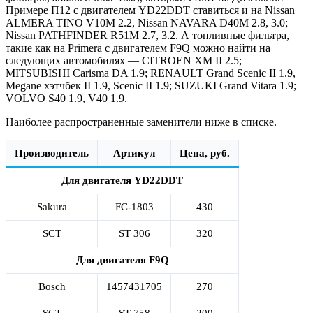
Примере П12 с двигателем YD22DDT ставиться и на Nissan
ALMERA TINO V10M 2.2, Nissan NAVARA D40M 2.8, 3.0;
Nissan PATHFINDER R51M 2.7, 3.2. А топливные фильтра,
такие как на Primera с двигателем F9Q можно найти на
следующих автомобилях — CITROEN XM II 2.5;
MITSUBISHI Carisma DA 1.9; RENAULT Grand Scenic II 1.9,
Megane хэтчбек II 1.9, Scenic II 1.9; SUZUKI Grand Vitara 1.9;
VOLVO S40 1.9, V40 1.9.
Наиболее распространенные заменители ниже в списке.
Производитель
Артикул
Цена, руб.
Для двигателя YD22DDT
Sakura
FC-1803
430
SCT
ST 306
320
Для двигателя F9Q
Bosch
1457431705
270
SCT
ST 758
200