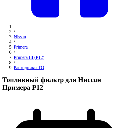
/
Nissan
/
Primera
/
Primera III (P12)
/
Расходники ТО
Топливный фильтр для Ниссан
Примера Р12