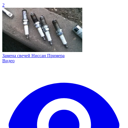
2
Замена свечей Ниссан Примера
Видео