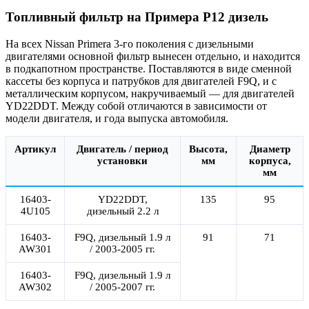
Топливный фильтр на Примера P12 дизель
На всех Nissan Primera 3-го поколения с дизельными
двигателями основной фильтр вынесен отдельно, и находится
в подкапотном пространстве. Поставляются в виде сменной
кассеты без корпуса и патрубков для двигателей F9Q, и с
металлическим корпусом, накручиваемый — для двигателей
YD22DDT. Между собой отличаются в зависимости от
модели двигателя, и года выпуска автомобиля.
Артикул
Двигатель / период
Высота,
Диаметр
установки
мм
корпуса,
мм
16403-
YD22DDT,
135
95
4U105
дизельный 2.2 л
16403-
F9Q, дизельный 1.9 л
91
71
AW301
/ 2003-2005 гг.
16403-
F9Q, дизельный 1.9 л
AW302
/ 2005-2007 гг.