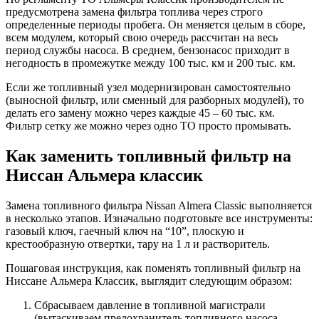
предусмотрена замена фильтра топлива через строго
определенные периоды пробега. Он меняется целым в сборе,
всем модулем, который свою очередь рассчитан на весь
период службы насоса. В среднем, бензонасос приходит в
негодность в промежутке между 100 тыс. км и 200 тыс. км.
Если же топливный узел модернизирован самостоятельно
(выносной фильтр, или сменный для разборных модулей), то
делать его замену можно через каждые 45 – 60 тыс. км.
Фильтр сетку же можно через одно ТО просто промывать.
Как заменить топливный фильтр на
Ниссан Альмера классик
Замена топливного фильтра Nissan Almera Classic выполняется
в несколько этапов. Изначально подготовьте все инструменты:
газовый ключ, гаечный ключ на “10”, плоскую и
крестообразную отвертки, тару на 1 л и растворитель.
Пошаговая инструкция, как поменять топливный фильтр на
Ниссане Альмера Классик, выглядит следующим образом:
Сбрасываем давление в топливной магистрали
(вытаскиваем предохранитель топливного насоса,