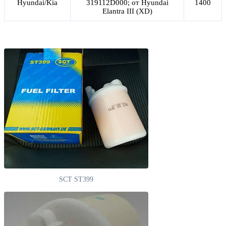
Hyundai/Kia
319112D000; от Hyundai
1400
Elantra III (XD)
SCT ST399