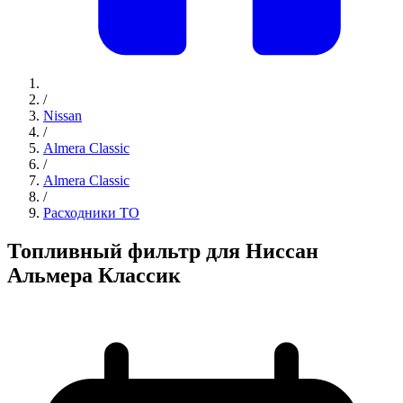
/
Nissan
/
Almera Classic
/
Almera Classic
/
Расходники ТО
Топливный фильтр для Ниссан
Альмера Классик