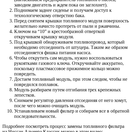
заводим двигатель и ждем пока он заглохнет).
Поднимаем заднее сиденье и получаем доступ к
технологическому отверстию бака.
Перед снятием крышки топливного модуля поверхность
желательно начисто протереть от пыли и ржавчины.
Ключом на “10” и крестообразной отверткой
откручиваем крышку модуля.
Под крышкой обнаруживаем топливопровод, который
необходимо отсоединить от штуцера. Таким же образом
отсоединяется фишка питания насоса.
Чтобы открутить сам модуль, нужно воспользоваться
рукоятками газового ключа. Откручивайте аккуратно,
поскольку пластмассовое прижимное кольцо можно
повредить.
Достаем топливный модуль, при этом следим, чтобы не
повредился поплавок.
Модуль разбираем путем отгибания трех крепежных
лепестков.
Снимаем регулятор давления отсоединяя от него хомут,
после чего можно очищать модуль.
Устанавливаем новый фильтр и собираем все в обратной
последовательности.
Подробнее посмотреть процесс замены топливного фильтра
на Ниссан Альмера Классик можно в этом видео: