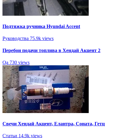
Подтяжка ручника Hyundai Accent
Руководства
75.9k views
Перебои подачи топлива в Хендай Акцент 2
Qa
730 views
Свечи Хендай Акцент, Елантра, Соната, Гетц
Статьи
14.9k views