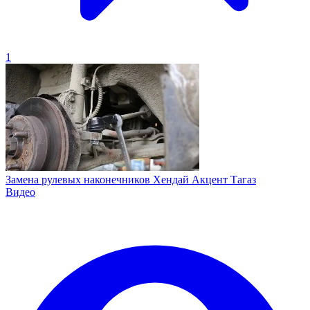
1
Замена рулевых наконечников Хендай Акцент Тагаз
Видео