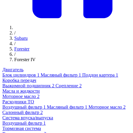
/
Subaru
/
Forester
/
Forester IV
Двигатель
Блок цилиндров
1
Масляный фильтр
1
Поддон картера
1
Коробка передач
Выжимной подшипник
2
Сцепление
2
Масла и жидкости
Моторное масло
2
Расходники ТО
Воздушный фильтр
1
Масляный фильтр
1
Моторное масло
2
Салонный фильтр
2
Система впуска/выпуска
Воздушный фильтр
1
Тормозная система