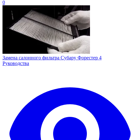
0
Замена салонного фильтра Субару Форестер 4
Руководства