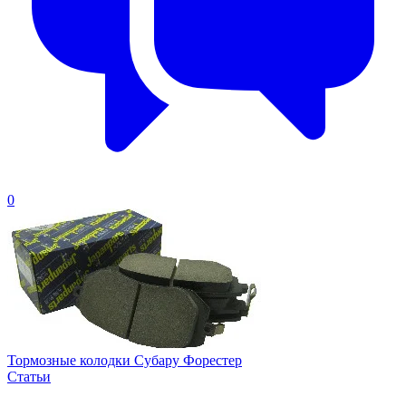
0
Тормозные колодки Субару Форестер
Статьи