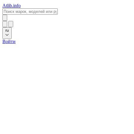
Atlib.info
ru
Войти