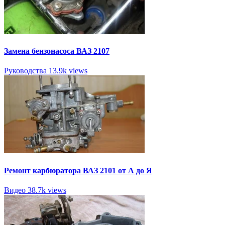
Замена бензонасоса ВАЗ 2107
Руководства
13.9k views
Ремонт карбюратора ВАЗ 2101 от А до Я
Видео
38.7k views