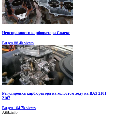
Неисправности карбюратора Солекс
Видео
88.4k views
Регулировка карбюратора на холостом ходу на ВАЗ 2101-
2107
Видео
104.7k views
Atlib.info