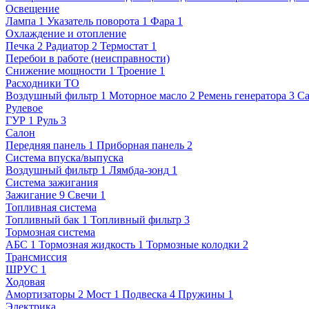
Освещение
Лампа
1
Указатель поворота
1
Фара
1
Охлаждение и отопление
Печка
2
Радиатор
2
Термостат
1
Перебои в работе (неисправности)
Снижение мощности
1
Троение
1
Расходники ТО
Воздушный фильтр
1
Моторное масло
2
Ремень генератора
3
Са
Рулевое
ГУР
1
Руль
3
Салон
Передняя панель
1
Приборная панель
2
Система впуска/выпуска
Воздушный фильтр
1
Лямбда-зонд
1
Система зажигания
Зажигание
9
Свечи
1
Топливная система
Топливный бак
1
Топливный фильтр
3
Тормозная система
АБС
1
Тормозная жидкость
1
Тормозные колодки
2
Трансмиссия
ШРУС
1
Ходовая
Амортизаторы
2
Мост
1
Подвеска
4
Пружины
1
Электрика