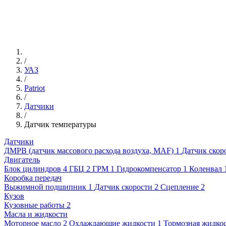
/
УАЗ
/
Patriot
/
Датчики
/
Датчик температуры
Датчики
ДМРВ (датчик массового расхода воздуха, MAF)
1
Датчик скор
Двигатель
Блок цилиндров
4
ГБЦ
2
ГРМ
1
Гидрокомпенсатор
1
Коленвал
Коробка передач
Выжимной подшипник
1
Датчик скорости
2
Сцепление
2
Кузов
Кузовные работы
2
Масла и жидкости
Моторное масло
2
Охлаждающие жидкости
1
Тормозная жидко