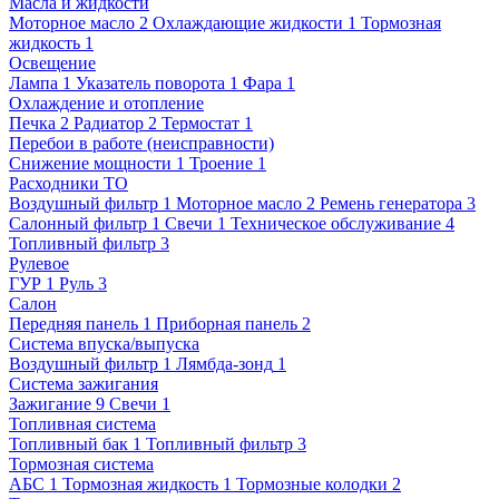
Масла и жидкости
Моторное масло
2
Охлаждающие жидкости
1
Тормозная
жидкость
1
Освещение
Лампа
1
Указатель поворота
1
Фара
1
Охлаждение и отопление
Печка
2
Радиатор
2
Термостат
1
Перебои в работе (неисправности)
Снижение мощности
1
Троение
1
Расходники ТО
Воздушный фильтр
1
Моторное масло
2
Ремень генератора
3
Салонный фильтр
1
Свечи
1
Техническое обслуживание
4
Топливный фильтр
3
Рулевое
ГУР
1
Руль
3
Салон
Передняя панель
1
Приборная панель
2
Система впуска/выпуска
Воздушный фильтр
1
Лямбда-зонд
1
Система зажигания
Зажигание
9
Свечи
1
Топливная система
Топливный бак
1
Топливный фильтр
3
Тормозная система
АБС
1
Тормозная жидкость
1
Тормозные колодки
2