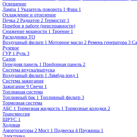
Освещение
Лампа
1
Указатель поворота
1
Фара
1
Охлаждение и отопление
Печка
2
Радиатор
2
Термостат
1
Перебои в работе (неисправности)
Снижение мощности
1
Троение
1
Расходники ТО
Воздушный фильтр
1
Моторное масло
2
Ремень генератора
3
Са
Рулевое
ГУР
1
Руль
3
Салон
Передняя панель
1
Приборная панель
2
Система впуска/выпуска
Воздушный фильтр
1
Лямбда-зонд
1
Система зажигания
Зажигание
9
Свечи
1
Топливная система
Топливный бак
1
Топливный фильтр
3
Тормозная система
АБС
1
Тормозная жидкость
1
Тормозные колодки
2
Трансмиссия
ШРУС
1
Ходовая
Амортизаторы
2
Мост
1
Подвеска
4
Пружины
1
Электрика