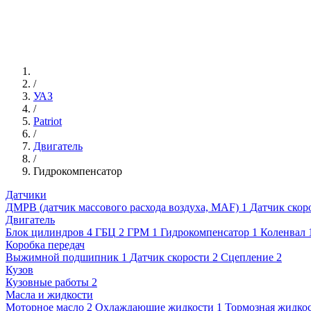
/
УАЗ
/
Patriot
/
Двигатель
/
Гидрокомпенсатор
Датчики
ДМРВ (датчик массового расхода воздуха, MAF)
1
Датчик скор
Двигатель
Блок цилиндров
4
ГБЦ
2
ГРМ
1
Гидрокомпенсатор
1
Коленвал
Коробка передач
Выжимной подшипник
1
Датчик скорости
2
Сцепление
2
Кузов
Кузовные работы
2
Масла и жидкости
Моторное масло
2
Охлаждающие жидкости
1
Тормозная жидко