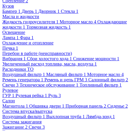
Сцепление
2
Кузов
Бампер
1
Дверь
1
Дворник
1
Стекла
1
Масла и жидкости
Жидкость гидроусилителя
1
Моторное масло
4
Охлаждающие
жидкости
1
Тормозная жидкость
1
Освещение
Лампа
1
Фара
1
Охлаждение и отопление
Печка
1
Перебои в работе (неисправности)
Вибрация
1
Сбои холостого хода
1
Снижение мощности
1
Увеличенный расход топлива, масла, воздуха
1
Расходники ТО
Воздушный фильтр
1
Масляный фильтр
1
Моторное масло
4
Ремень генератора
1
Ремень и цепь ГРМ
3
Салонный фильтр
2
Свечи
3
Техническое обслуживание
1
Топливный фильтр
1
Рулевое
ГУР
1
Рулевая рейка
1
Руль
3
Салон
Магнитола
1
Обшивка двери
1
Приборная панель
2
Сиденье
2
Система впуска/выпуска
Воздушный фильтр
1
Выхлопная труба
1
Лямбда-зонд
1
Система зажигания
Зажигание
2
Свечи
3