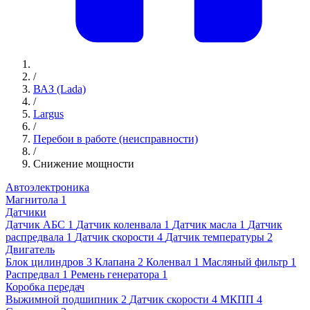
/
ВАЗ (Lada)
/
Largus
/
Перебои в работе (неисправности)
/
Снижение мощности
Автоэлектроника
Магнитола
1
Датчики
Датчик АБС
1
Датчик коленвала
1
Датчик масла
1
Датчик
распредвала
1
Датчик скорости
4
Датчик температуры
2
Двигатель
Блок цилиндров
3
Клапана
2
Коленвал
1
Масляный фильтр
1
Распредвал
1
Ремень генератора
1
Коробка передач
Выжимной подшипник
2
Датчик скорости
4
МКПП
4