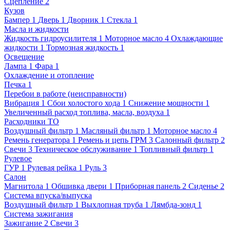
Сцепление
2
Кузов
Бампер
1
Дверь
1
Дворник
1
Стекла
1
Масла и жидкости
Жидкость гидроусилителя
1
Моторное масло
4
Охлаждающие
жидкости
1
Тормозная жидкость
1
Освещение
Лампа
1
Фара
1
Охлаждение и отопление
Печка
1
Перебои в работе (неисправности)
Вибрация
1
Сбои холостого хода
1
Снижение мощности
1
Увеличенный расход топлива, масла, воздуха
1
Расходники ТО
Воздушный фильтр
1
Масляный фильтр
1
Моторное масло
4
Ремень генератора
1
Ремень и цепь ГРМ
3
Салонный фильтр
2
Свечи
3
Техническое обслуживание
1
Топливный фильтр
1
Рулевое
ГУР
1
Рулевая рейка
1
Руль
3
Салон
Магнитола
1
Обшивка двери
1
Приборная панель
2
Сиденье
2
Система впуска/выпуска
Воздушный фильтр
1
Выхлопная труба
1
Лямбда-зонд
1
Система зажигания
Зажигание
2
Свечи
3