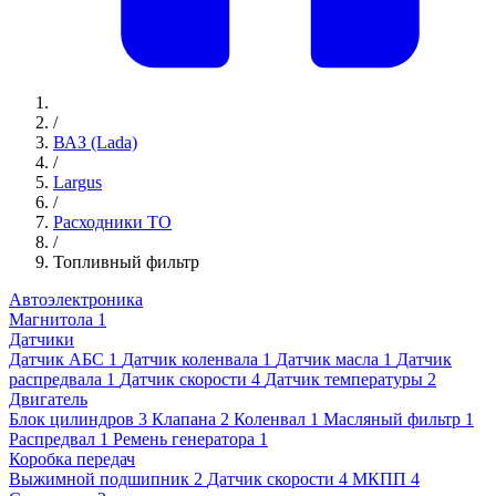
/
ВАЗ (Lada)
/
Largus
/
Расходники ТО
/
Топливный фильтр
Автоэлектроника
Магнитола
1
Датчики
Датчик АБС
1
Датчик коленвала
1
Датчик масла
1
Датчик
распредвала
1
Датчик скорости
4
Датчик температуры
2
Двигатель
Блок цилиндров
3
Клапана
2
Коленвал
1
Масляный фильтр
1
Распредвал
1
Ремень генератора
1
Коробка передач
Выжимной подшипник
2
Датчик скорости
4
МКПП
4