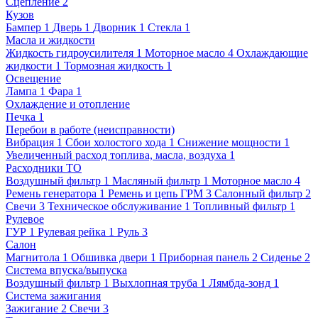
Сцепление
2
Кузов
Бампер
1
Дверь
1
Дворник
1
Стекла
1
Масла и жидкости
Жидкость гидроусилителя
1
Моторное масло
4
Охлаждающие
жидкости
1
Тормозная жидкость
1
Освещение
Лампа
1
Фара
1
Охлаждение и отопление
Печка
1
Перебои в работе (неисправности)
Вибрация
1
Сбои холостого хода
1
Снижение мощности
1
Увеличенный расход топлива, масла, воздуха
1
Расходники ТО
Воздушный фильтр
1
Масляный фильтр
1
Моторное масло
4
Ремень генератора
1
Ремень и цепь ГРМ
3
Салонный фильтр
2
Свечи
3
Техническое обслуживание
1
Топливный фильтр
1
Рулевое
ГУР
1
Рулевая рейка
1
Руль
3
Салон
Магнитола
1
Обшивка двери
1
Приборная панель
2
Сиденье
2
Система впуска/выпуска
Воздушный фильтр
1
Выхлопная труба
1
Лямбда-зонд
1
Система зажигания
Зажигание
2
Свечи
3