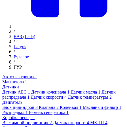
/
ВАЗ (Lada)
/
Largus
/
Рулевое
/
ГУР
Автоэлектроника
Магнитола
1
Датчики
Датчик АБС
1
Датчик коленвала
1
Датчик масла
1
Датчик
распредвала
1
Датчик скорости
4
Датчик температуры
2
Двигатель
Блок цилиндров
3
Клапана
2
Коленвал
1
Масляный фильтр
1
Распредвал
1
Ремень генератора
1
Коробка передач
Выжимной подшипник
2
Датчик скорости
4
МКПП
4