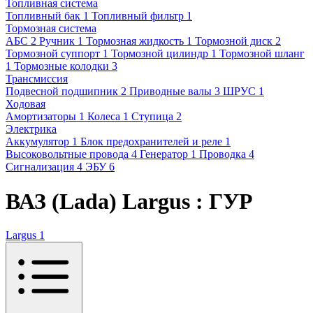
Топливная система
Топливный бак
1
Топливный фильтр
1
Тормозная система
АБС
2
Ручник
1
Тормозная жидкость
1
Тормозной диск
2
Тормозной суппорт
1
Тормозной цилиндр
1
Тормозной шланг
1
Тормозные колодки
3
Трансмиссия
Подвесной подшипник
2
Приводные валы
3
ШРУС
1
Ходовая
Амортизаторы
1
Колеса
1
Ступица
2
Электрика
Аккумулятор
1
Блок предохранителей и реле
1
Высоковольтные провода
4
Генератор
1
Проводка
4
Сигнализация
4
ЭБУ
6
ВАЗ (Lada) Largus : ГУР
Largus
1