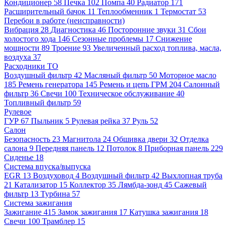
Кондиционер
58
Печка
102
Помпа
40
Радиатор
171
Расширительный бачок
11
Теплообменник
1
Термостат
53
Перебои в работе (неисправности)
Вибрация
28
Диагностика
46
Посторонние звуки
31
Сбои
холостого хода
146
Сезонные проблемы
17
Снижение
мощности
89
Троение
93
Увеличенный расход топлива, масла,
воздуха
37
Расходники ТО
Воздушный фильтр
42
Масляный фильтр
50
Моторное масло
185
Ремень генератора
145
Ремень и цепь ГРМ
204
Салонный
фильтр
36
Свечи
100
Техническое обслуживание
40
Топливный фильтр
59
Рулевое
ГУР
67
Пыльник
5
Рулевая рейка
37
Руль
52
Салон
Безопасность
23
Магнитола
24
Обшивка двери
32
Отделка
салона
9
Передняя панель
12
Потолок
8
Приборная панель
229
Сиденье
18
Система впуска/выпуска
EGR
13
Воздуховод
4
Воздушный фильтр
42
Выхлопная труба
21
Катализатор
15
Коллектор
35
Лямбда-зонд
45
Сажевый
фильтр
13
Турбина
57
Система зажигания
Зажигание
415
Замок зажигания
17
Катушка зажигания
18
Свечи
100
Трамблер
15