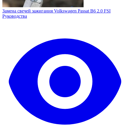
Замена свечей зажигания Volkswagen Passat B6 2.0 FSI
Руководства