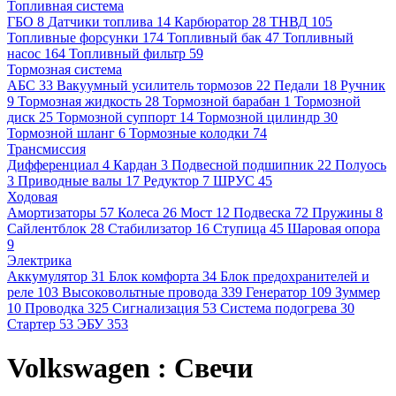
Топливная система
ГБО
8
Датчики топлива
14
Карбюратор
28
ТНВД
105
Топливные форсунки
174
Топливный бак
47
Топливный
насос
164
Топливный фильтр
59
Тормозная система
АБС
33
Вакуумный усилитель тормозов
22
Педали
18
Ручник
9
Тормозная жидкость
28
Тормозной барабан
1
Тормозной
диск
25
Тормозной суппорт
14
Тормозной цилиндр
30
Тормозной шланг
6
Тормозные колодки
74
Трансмиссия
Дифференциал
4
Кардан
3
Подвесной подшипник
22
Полуось
3
Приводные валы
17
Редуктор
7
ШРУС
45
Ходовая
Амортизаторы
57
Колеса
26
Мост
12
Подвеска
72
Пружины
8
Сайлентблок
28
Стабилизатор
16
Ступица
45
Шаровая опора
9
Электрика
Аккумулятор
31
Блок комфорта
34
Блок предохранителей и
реле
103
Высоковольтные провода
339
Генератор
109
Зуммер
10
Проводка
325
Сигнализация
53
Система подогрева
30
Стартер
53
ЭБУ
353
Volkswagen : Свечи