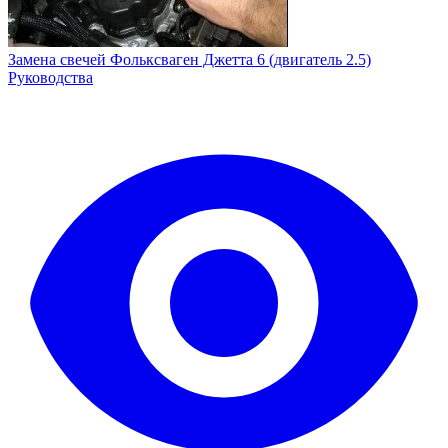
Замена свечей Фольксваген Джетта 6 (двигатель 2.5)
Руководства