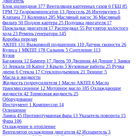
Двигатель
Блок цилиндров
377
Вентиляция картерных газов
6
ГБЦ
85
ГРМ
72
Гидрокомпенсатор
13
Дроссель
26
Интеркулер
1
Клапана
73
Коленвал
285
Масляный насос
36
Масляный
фильтр
50
Поддон картера
25
Подушка двигателя
17
Прокладки двигателя
17
Распредвал
55
Регулятор холостого
хода
23
Ремень генератора
145
Коробка передач
АКПП
131
Выжимной подшипник
110
Датчик скорости
26
Кулиса
1
МКПП
178
Сальник
5
Сцепление
113
Кузов
Багажник
12
Бампер
17
Дверь
59
Дворник
44
Днище
1
Замки
51
Зеркала
18
Капот
3
Крыло
5
Кузовные работы
25
Ручка
двери
6
Стекла
17
Стеклоподъемник
21
Тюнинг
5
Масла и жидкости
Жидкость гидроусилителя
1
Масло АКПП
6
Масло
трансмиссионное
12
Моторное масло
185
Охлаждающие
жидкости
42
Тормозная жидкость
25
Оборудование
Инструмент
1
Компрессор
14
Освещение
Лампа
45
Противотуманная фара
13
Указатель поворота
15
Фара
106
Охлаждение и отопление
Вентилятор охлаждения двигателя
42
Испаритель
3