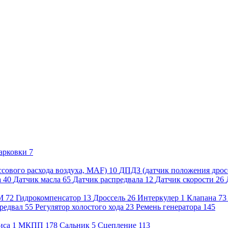
арковки
7
сового расхода воздуха, MAF)
10
ДПДЗ (датчик положения дрос
а
40
Датчик масла
65
Датчик распредвала
12
Датчик скорости
26
М
72
Гидрокомпенсатор
13
Дроссель
26
Интеркулер
1
Клапана
7
редвал
55
Регулятор холостого хода
23
Ремень генератора
145
иса
1
МКПП
178
Сальник
5
Сцепление
113