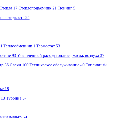
Стекла
17
Стеклоподъемник
21
Тюнинг
5
ная жидкость
25
11
Теплообменник
1
Термостат
53
роение
93
Увеличенный расход топлива, масла, воздуха
37
тр
36
Свечи
100
Техническое обслуживание
40
Топливный
ье
18
13
Турбина
57
вный фильтр
59