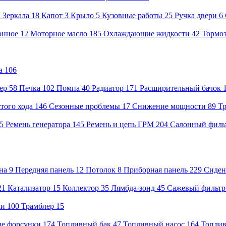
1
Зеркала
18
Капот
3
Крыло
5
Кузовные работы
25
Ручка двери
6
онное
12
Моторное масло
185
Охлаждающие жидкости
42
Тормоз
а
106
ер
58
Печка
102
Помпа
40
Радиатор
171
Расширительный бачок
того хода
146
Сезонные проблемы
17
Снижение мощности
89
Т
85
Ремень генератора
145
Ремень и цепь ГРМ
204
Салонный филь
на
9
Передняя панель
12
Потолок
8
Приборная панель
229
Сиден
21
Катализатор
15
Коллектор
35
Лямбда-зонд
45
Сажевый фильтр
чи
100
Трамблер
15
е форсунки
174
Топливный бак
47
Топливный насос
164
Топли