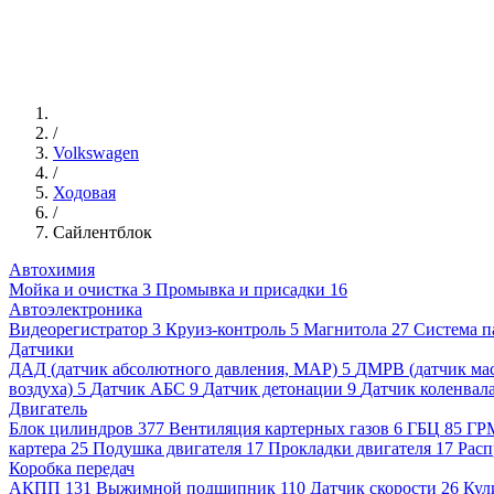
/
Volkswagen
/
Ходовая
/
Сайлентблок
Автохимия
Мойка и очистка
3
Промывка и присадки
16
Автоэлектроника
Видеорегистратор
3
Круиз-контроль
5
Магнитола
27
Система п
Датчики
ДАД (датчик абсолютного давления, MAP)
5
ДМРВ (датчик мас
воздуха)
5
Датчик АБС
9
Датчик детонации
9
Датчик коленвал
Двигатель
Блок цилиндров
377
Вентиляция картерных газов
6
ГБЦ
85
ГР
картера
25
Подушка двигателя
17
Прокладки двигателя
17
Расп
Коробка передач
АКПП
131
Выжимной подшипник
110
Датчик скорости
26
Кул