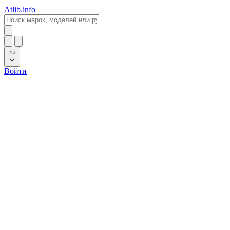
Atlib.info
ru
Войти