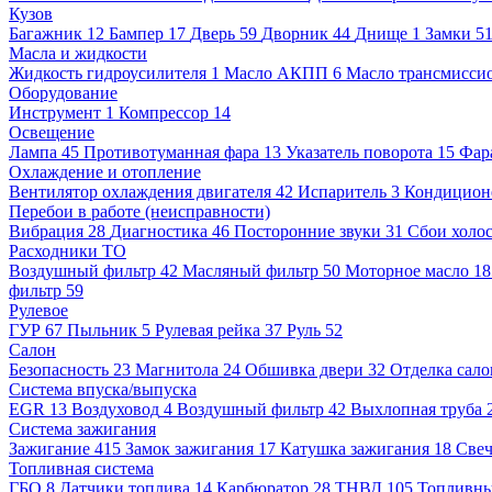
Кузов
Багажник
12
Бампер
17
Дверь
59
Дворник
44
Днище
1
Замки
5
Масла и жидкости
Жидкость гидроусилителя
1
Масло АКПП
6
Масло трансмисси
Оборудование
Инструмент
1
Компрессор
14
Освещение
Лампа
45
Противотуманная фара
13
Указатель поворота
15
Фар
Охлаждение и отопление
Вентилятор охлаждения двигателя
42
Испаритель
3
Кондицион
Перебои в работе (неисправности)
Вибрация
28
Диагностика
46
Посторонние звуки
31
Сбои холос
Расходники ТО
Воздушный фильтр
42
Масляный фильтр
50
Моторное масло
1
фильтр
59
Рулевое
ГУР
67
Пыльник
5
Рулевая рейка
37
Руль
52
Салон
Безопасность
23
Магнитола
24
Обшивка двери
32
Отделка сало
Система впуска/выпуска
EGR
13
Воздуховод
4
Воздушный фильтр
42
Выхлопная труба
Система зажигания
Зажигание
415
Замок зажигания
17
Катушка зажигания
18
Све
Топливная система
ГБО
8
Датчики топлива
14
Карбюратор
28
ТНВД
105
Топливны