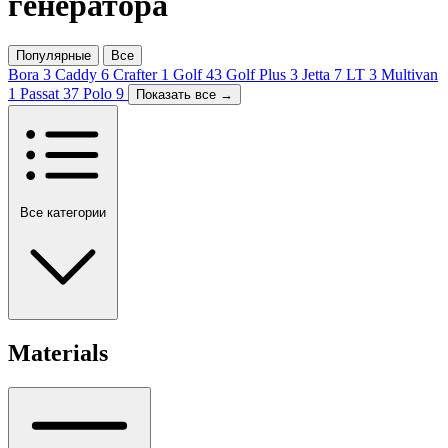
генератора
Популярные
Все
Bora
3
Caddy
6
Crafter
1
Golf
43
Golf Plus
3
Jetta
7
LT
3
Multivan
1
Passat
37
Polo
9
Показать все →
Все категории
Materials