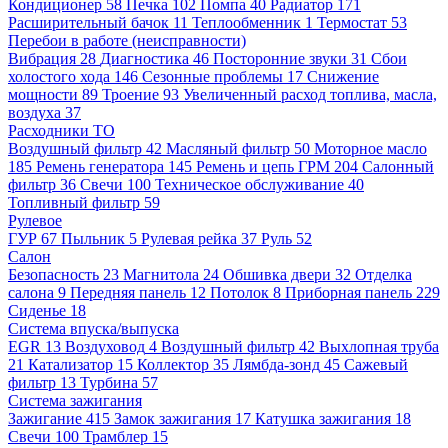
Кондиционер
58
Печка
102
Помпа
40
Радиатор
171
Расширительный бачок
11
Теплообменник
1
Термостат
53
Перебои в работе (неисправности)
Вибрация
28
Диагностика
46
Посторонние звуки
31
Сбои
холостого хода
146
Сезонные проблемы
17
Снижение
мощности
89
Троение
93
Увеличенный расход топлива, масла,
воздуха
37
Расходники ТО
Воздушный фильтр
42
Масляный фильтр
50
Моторное масло
185
Ремень генератора
145
Ремень и цепь ГРМ
204
Салонный
фильтр
36
Свечи
100
Техническое обслуживание
40
Топливный фильтр
59
Рулевое
ГУР
67
Пыльник
5
Рулевая рейка
37
Руль
52
Салон
Безопасность
23
Магнитола
24
Обшивка двери
32
Отделка
салона
9
Передняя панель
12
Потолок
8
Приборная панель
229
Сиденье
18
Система впуска/выпуска
EGR
13
Воздуховод
4
Воздушный фильтр
42
Выхлопная труба
21
Катализатор
15
Коллектор
35
Лямбда-зонд
45
Сажевый
фильтр
13
Турбина
57
Система зажигания
Зажигание
415
Замок зажигания
17
Катушка зажигания
18
Свечи
100
Трамблер
15