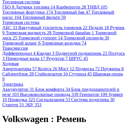
Топливная система
ГБО
8
Датчики топлива
14
Карбюратор
28
ТНВД
105
Топливные форсунки
174
Топливный бак
47
Топливный
насос
164
Топливный фильтр
59
Тормозная система
АБС
33
Вакуумный усилитель тормозов
22
Педали
18
Ручник
9
Тормозная жидкость
28
Тормозной барабан
1
Тормозной
диск
25
Тормозной суппорт
14
Тормозной цилиндр
30
Тормозной шланг
6
Тормозные колодки
74
Трансмиссия
Дифференциал
4
Кардан
3
Подвесной подшипник
22
Полуось
3
Приводные валы
17
Редуктор
7
ШРУС
45
Ходовая
Амортизаторы
57
Колеса
26
Мост
12
Подвеска
72
Пружины
8
Сайлентблок
28
Стабилизатор
16
Ступица
45
Шаровая опора
9
Электрика
Аккумулятор
31
Блок комфорта
34
Блок предохранителей и
реле
103
Высоковольтные провода
339
Генератор
109
Зуммер
10
Проводка
325
Сигнализация
53
Система подогрева
30
Стартер
53
ЭБУ
353
Volkswagen : Ремень