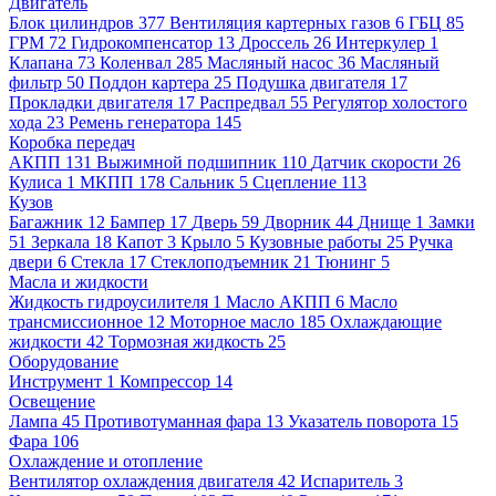
Двигатель
Блок цилиндров
377
Вентиляция картерных газов
6
ГБЦ
85
ГРМ
72
Гидрокомпенсатор
13
Дроссель
26
Интеркулер
1
Клапана
73
Коленвал
285
Масляный насос
36
Масляный
фильтр
50
Поддон картера
25
Подушка двигателя
17
Прокладки двигателя
17
Распредвал
55
Регулятор холостого
хода
23
Ремень генератора
145
Коробка передач
АКПП
131
Выжимной подшипник
110
Датчик скорости
26
Кулиса
1
МКПП
178
Сальник
5
Сцепление
113
Кузов
Багажник
12
Бампер
17
Дверь
59
Дворник
44
Днище
1
Замки
51
Зеркала
18
Капот
3
Крыло
5
Кузовные работы
25
Ручка
двери
6
Стекла
17
Стеклоподъемник
21
Тюнинг
5
Масла и жидкости
Жидкость гидроусилителя
1
Масло АКПП
6
Масло
трансмиссионное
12
Моторное масло
185
Охлаждающие
жидкости
42
Тормозная жидкость
25
Оборудование
Инструмент
1
Компрессор
14
Освещение
Лампа
45
Противотуманная фара
13
Указатель поворота
15
Фара
106
Охлаждение и отопление
Вентилятор охлаждения двигателя
42
Испаритель
3