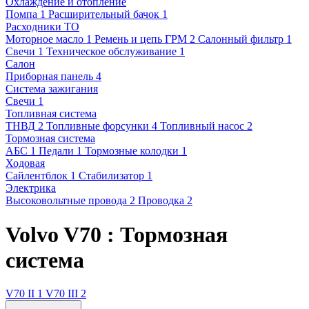
Охлаждение и отопление
Помпа
1
Расширительный бачок
1
Расходники ТО
Моторное масло
1
Ремень и цепь ГРМ
2
Салонный фильтр
1
Свечи
1
Техническое обслуживание
1
Салон
Приборная панель
4
Система зажигания
Свечи
1
Топливная система
ТНВД
2
Топливные форсунки
4
Топливный насос
2
Тормозная система
АБС
1
Педали
1
Тормозные колодки
1
Ходовая
Сайлентблок
1
Стабилизатор
1
Электрика
Высоковольтные провода
2
Проводка
2
Volvo V70 : Тормозная
система
V70 II
1
V70 III
2