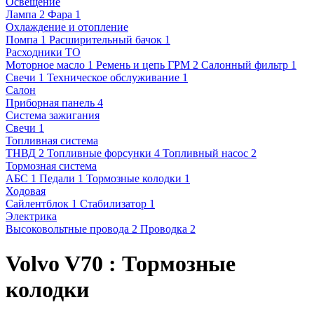
Освещение
Лампа
2
Фара
1
Охлаждение и отопление
Помпа
1
Расширительный бачок
1
Расходники ТО
Моторное масло
1
Ремень и цепь ГРМ
2
Салонный фильтр
1
Свечи
1
Техническое обслуживание
1
Салон
Приборная панель
4
Система зажигания
Свечи
1
Топливная система
ТНВД
2
Топливные форсунки
4
Топливный насос
2
Тормозная система
АБС
1
Педали
1
Тормозные колодки
1
Ходовая
Сайлентблок
1
Стабилизатор
1
Электрика
Высоковольтные провода
2
Проводка
2
Volvo V70 : Тормозные
колодки