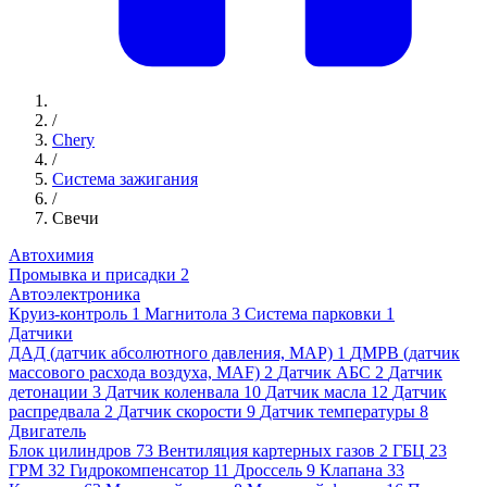
/
Chery
/
Система зажигания
/
Свечи
Автохимия
Промывка и присадки
2
Автоэлектроника
Круиз-контроль
1
Магнитола
3
Система парковки
1
Датчики
ДАД (датчик абсолютного давления, MAP)
1
ДМРВ (датчик
массового расхода воздуха, MAF)
2
Датчик АБС
2
Датчик
детонации
3
Датчик коленвала
10
Датчик масла
12
Датчик
распредвала
2
Датчик скорости
9
Датчик температуры
8
Двигатель
Блок цилиндров
73
Вентиляция картерных газов
2
ГБЦ
23
ГРМ
32
Гидрокомпенсатор
11
Дроссель
9
Клапана
33