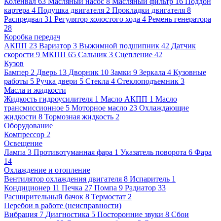
Коленвал
63
Масляный насос
8
Масляный фильтр
16
Поддон
картера
4
Подушка двигателя
2
Прокладки двигателя
8
Распредвал
31
Регулятор холостого хода
4
Ремень генератора
28
Коробка передач
АКПП
23
Вариатор
3
Выжимной подшипник
42
Датчик
скорости
9
МКПП
65
Сальник
3
Сцепление
42
Кузов
Бампер
2
Дверь
13
Дворник
10
Замки
9
Зеркала
4
Кузовные
работы
5
Ручка двери
5
Стекла
4
Стеклоподъемник
3
Масла и жидкости
Жидкость гидроусилителя
1
Масло АКПП
1
Масло
трансмиссионное
5
Моторное масло
23
Охлаждающие
жидкости
8
Тормозная жидкость
2
Оборудование
Компрессор
2
Освещение
Лампа
3
Противотуманная фара
1
Указатель поворота
6
Фара
14
Охлаждение и отопление
Вентилятор охлаждения двигателя
8
Испаритель
1
Кондиционер
11
Печка
27
Помпа
9
Радиатор
33
Расширительный бачок
8
Термостат
2
Перебои в работе (неисправности)
Вибрация
7
Диагностика
5
Посторонние звуки
8
Сбои