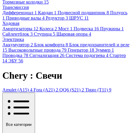
Тормозные колодки
15
Трансмиссия
Дифференциал
1
Кардан
1
Подвесной подшипник
8
Полуось
1
Приводные валы
4
Редуктор
3
ШРУС
11
Ходовая
Амортизаторы
12
Колеса
2
Мост
1
Подвеска
16
Пружины
1
Сайлентблок
3
Ступица
5
Шаровая опора
4
Электрика
Аккумулятор
2
Блок комфорта
8
Блок предохранителей и реле
15
Высоковольтные провода
79
Генератор
18
Зуммер
1
Проводка
78
Сигнализация
26
Система подогрева
4
Стартер
14
ЭБУ
56
Chery : Свечи
Amulet (A15)
4
Fora (A21)
2
QQ6 (S21)
2
Tiggo (T11)
9
Все категории