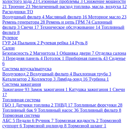
холостого хода
23
Сезонные проблемы
3
Снижение мощности
21
Троение
23
Увеличенный расход топлива, масла, воздуха
12
Расходники ТО
Воздушный фильтр
4
Масляный фильтр
16
Моторное масло
23
Ремень генератора
28
Ремень и цепь ГРМ
74
Салонный
фильтр
3
Свечи
17
Техническое обслуживание
14
Топливный
фильтр
8
Рулевое
ГУР
24
Пыльник
2
Рулевая рейка
14
Руль
8
Салон
Безопасность
2
Магнитола
1
Обшивка двери
7
Отделка салона
3
Передняя панель
4
Потолок
1
Приборная панель
43
Сиденье
6
Система впуска/выпуска
Воздуховод
2
Воздушный фильтр
4
Выхлопная труба
3
Катализатор
2
Коллектор
3
Лямбда-зонд
16
Турбина
1
Система зажигания
Зажигание
93
Замок зажигания
1
Катушка зажигания
1
Свечи
17
Топливная система
ГБО
1
Датчики топлива
2
ТНВД
17
Топливные форсунки
28
Топливный бак
9
Топливный насос
36
Топливный фильтр
8
Тормозная система
АБС
5
Педали
6
Ручник
7
Тормозная жидкость
2
Тормозной
суппорт
6
Тормозной цилиндр
8
Тормозной шланг
1