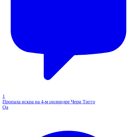
1
Пропала искра на 4-м цилиндре Чери Тигго
Qa