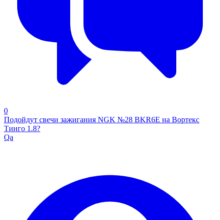
0
Подойдут свечи зажигания NGK №28 BKR6E на Вортекс
Тинго 1.8?
Qa