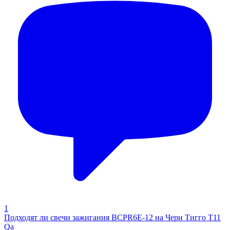
1
Подходят ли свечи зажигания BCPR6E-12 на Чери Тигго Т11
Qa