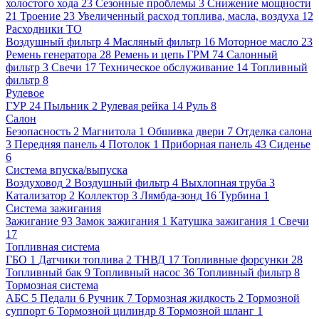
холостого хода
23
Сезонные проблемы
3
Снижение мощности
21
Троение
23
Увеличенный расход топлива, масла, воздуха
12
Расходники ТО
Воздушный фильтр
4
Масляный фильтр
16
Моторное масло
23
Ремень генератора
28
Ремень и цепь ГРМ
74
Салонный
фильтр
3
Свечи
17
Техническое обслуживание
14
Топливный
фильтр
8
Рулевое
ГУР
24
Пыльник
2
Рулевая рейка
14
Руль
8
Салон
Безопасность
2
Магнитола
1
Обшивка двери
7
Отделка салона
3
Передняя панель
4
Потолок
1
Приборная панель
43
Сиденье
6
Система впуска/выпуска
Воздуховод
2
Воздушный фильтр
4
Выхлопная труба
3
Катализатор
2
Коллектор
3
Лямбда-зонд
16
Турбина
1
Система зажигания
Зажигание
93
Замок зажигания
1
Катушка зажигания
1
Свечи
17
Топливная система
ГБО
1
Датчики топлива
2
ТНВД
17
Топливные форсунки
28
Топливный бак
9
Топливный насос
36
Топливный фильтр
8
Тормозная система
АБС
5
Педали
6
Ручник
7
Тормозная жидкость
2
Тормозной
суппорт
6
Тормозной цилиндр
8
Тормозной шланг
1