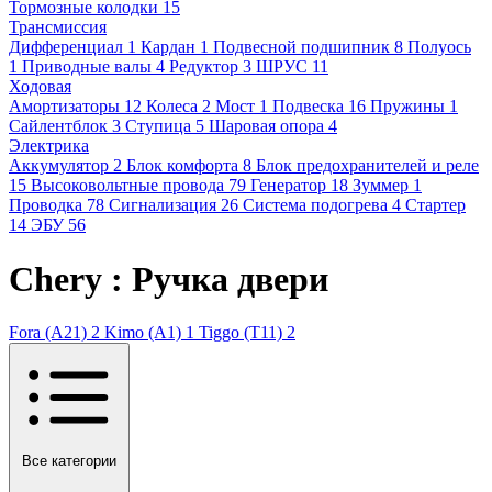
Тормозные колодки
15
Трансмиссия
Дифференциал
1
Кардан
1
Подвесной подшипник
8
Полуось
1
Приводные валы
4
Редуктор
3
ШРУС
11
Ходовая
Амортизаторы
12
Колеса
2
Мост
1
Подвеска
16
Пружины
1
Сайлентблок
3
Ступица
5
Шаровая опора
4
Электрика
Аккумулятор
2
Блок комфорта
8
Блок предохранителей и реле
15
Высоковольтные провода
79
Генератор
18
Зуммер
1
Проводка
78
Сигнализация
26
Система подогрева
4
Стартер
14
ЭБУ
56
Chery : Ручка двери
Fora (A21)
2
Kimo (A1)
1
Tiggo (T11)
2
Все категории