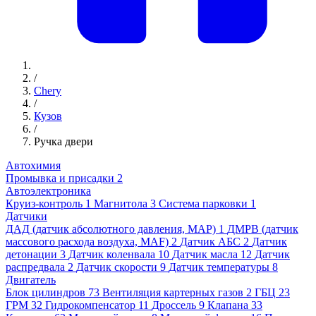
/
Chery
/
Кузов
/
Ручка двери
Автохимия
Промывка и присадки
2
Автоэлектроника
Круиз-контроль
1
Магнитола
3
Система парковки
1
Датчики
ДАД (датчик абсолютного давления, MAP)
1
ДМРВ (датчик
массового расхода воздуха, MAF)
2
Датчик АБС
2
Датчик
детонации
3
Датчик коленвала
10
Датчик масла
12
Датчик
распредвала
2
Датчик скорости
9
Датчик температуры
8
Двигатель
Блок цилиндров
73
Вентиляция картерных газов
2
ГБЦ
23
ГРМ
32
Гидрокомпенсатор
11
Дроссель
9
Клапана
33