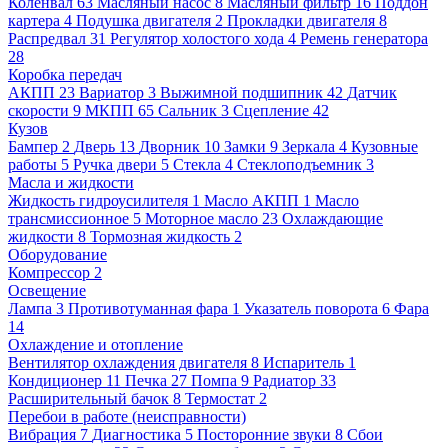
Коленвал
63
Масляный насос
8
Масляный фильтр
16
Поддон
картера
4
Подушка двигателя
2
Прокладки двигателя
8
Распредвал
31
Регулятор холостого хода
4
Ремень генератора
28
Коробка передач
АКПП
23
Вариатор
3
Выжимной подшипник
42
Датчик
скорости
9
МКПП
65
Сальник
3
Сцепление
42
Кузов
Бампер
2
Дверь
13
Дворник
10
Замки
9
Зеркала
4
Кузовные
работы
5
Ручка двери
5
Стекла
4
Стеклоподъемник
3
Масла и жидкости
Жидкость гидроусилителя
1
Масло АКПП
1
Масло
трансмиссионное
5
Моторное масло
23
Охлаждающие
жидкости
8
Тормозная жидкость
2
Оборудование
Компрессор
2
Освещение
Лампа
3
Противотуманная фара
1
Указатель поворота
6
Фара
14
Охлаждение и отопление
Вентилятор охлаждения двигателя
8
Испаритель
1
Кондиционер
11
Печка
27
Помпа
9
Радиатор
33
Расширительный бачок
8
Термостат
2
Перебои в работе (неисправности)
Вибрация
7
Диагностика
5
Посторонние звуки
8
Сбои