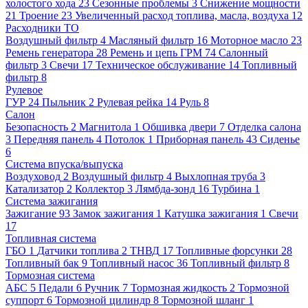
холостого хода
23
Сезонные проблемы
3
Снижение мощности
21
Троение
23
Увеличенный расход топлива, масла, воздуха
12
Расходники ТО
Воздушный фильтр
4
Масляный фильтр
16
Моторное масло
23
Ремень генератора
28
Ремень и цепь ГРМ
74
Салонный
фильтр
3
Свечи
17
Техническое обслуживание
14
Топливный
фильтр
8
Рулевое
ГУР
24
Пыльник
2
Рулевая рейка
14
Руль
8
Салон
Безопасность
2
Магнитола
1
Обшивка двери
7
Отделка салона
3
Передняя панель
4
Потолок
1
Приборная панель
43
Сиденье
6
Система впуска/выпуска
Воздуховод
2
Воздушный фильтр
4
Выхлопная труба
3
Катализатор
2
Коллектор
3
Лямбда-зонд
16
Турбина
1
Система зажигания
Зажигание
93
Замок зажигания
1
Катушка зажигания
1
Свечи
17
Топливная система
ГБО
1
Датчики топлива
2
ТНВД
17
Топливные форсунки
28
Топливный бак
9
Топливный насос
36
Топливный фильтр
8
Тормозная система
АБС
5
Педали
6
Ручник
7
Тормозная жидкость
2
Тормозной
суппорт
6
Тормозной цилиндр
8
Тормозной шланг
1