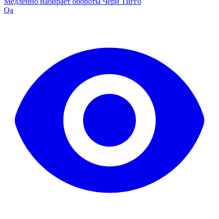
Медленно набирает обороты Чери Тигго
Qa