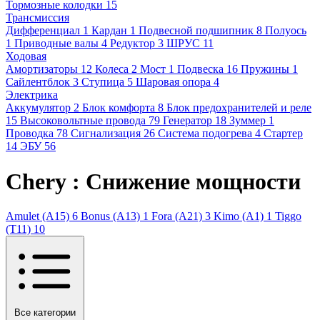
Тормозные колодки
15
Трансмиссия
Дифференциал
1
Кардан
1
Подвесной подшипник
8
Полуось
1
Приводные валы
4
Редуктор
3
ШРУС
11
Ходовая
Амортизаторы
12
Колеса
2
Мост
1
Подвеска
16
Пружины
1
Сайлентблок
3
Ступица
5
Шаровая опора
4
Электрика
Аккумулятор
2
Блок комфорта
8
Блок предохранителей и реле
15
Высоковольтные провода
79
Генератор
18
Зуммер
1
Проводка
78
Сигнализация
26
Система подогрева
4
Стартер
14
ЭБУ
56
Chery : Снижение мощности
Amulet (A15)
6
Bonus (A13)
1
Fora (A21)
3
Kimo (A1)
1
Tiggo
(T11)
10
Все категории