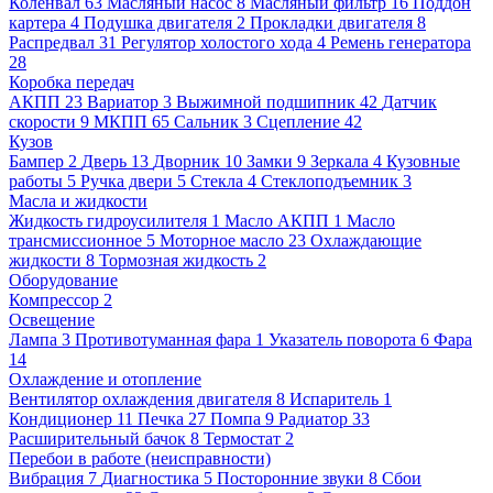
Коленвал
63
Масляный насос
8
Масляный фильтр
16
Поддон
картера
4
Подушка двигателя
2
Прокладки двигателя
8
Распредвал
31
Регулятор холостого хода
4
Ремень генератора
28
Коробка передач
АКПП
23
Вариатор
3
Выжимной подшипник
42
Датчик
скорости
9
МКПП
65
Сальник
3
Сцепление
42
Кузов
Бампер
2
Дверь
13
Дворник
10
Замки
9
Зеркала
4
Кузовные
работы
5
Ручка двери
5
Стекла
4
Стеклоподъемник
3
Масла и жидкости
Жидкость гидроусилителя
1
Масло АКПП
1
Масло
трансмиссионное
5
Моторное масло
23
Охлаждающие
жидкости
8
Тормозная жидкость
2
Оборудование
Компрессор
2
Освещение
Лампа
3
Противотуманная фара
1
Указатель поворота
6
Фара
14
Охлаждение и отопление
Вентилятор охлаждения двигателя
8
Испаритель
1
Кондиционер
11
Печка
27
Помпа
9
Радиатор
33
Расширительный бачок
8
Термостат
2
Перебои в работе (неисправности)
Вибрация
7
Диагностика
5
Посторонние звуки
8
Сбои