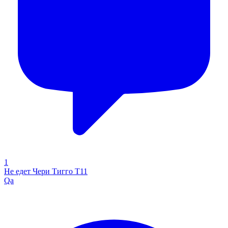
1
Не едет Чери Тигго Т11
Qa