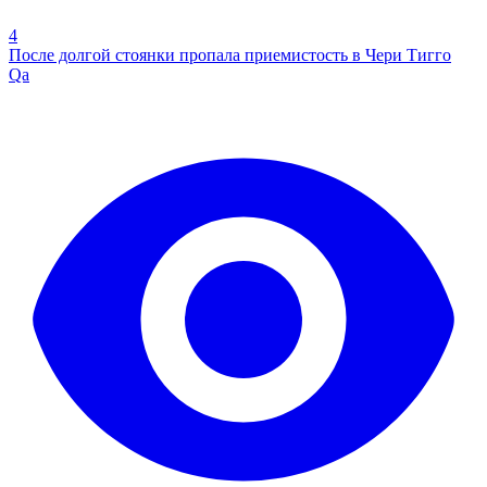
4
После долгой стоянки пропала приемистость в Чери Тигго
Qa