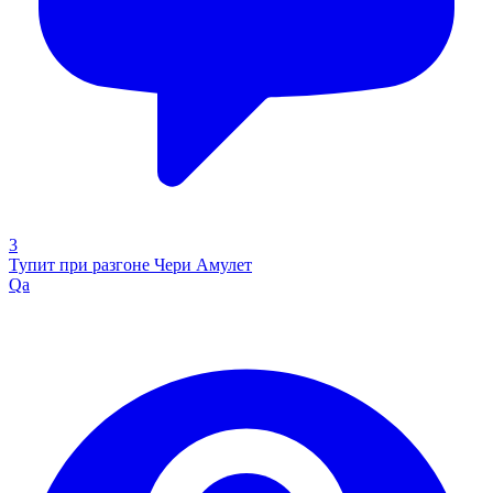
3
Тупит при разгоне Чери Амулет
Qa