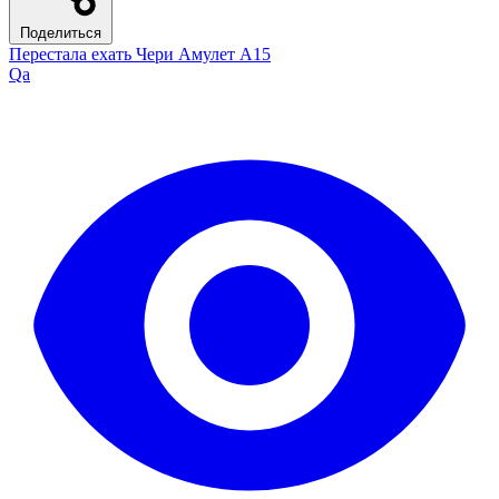
Поделиться
Перестала ехать Чери Амулет А15
Qa