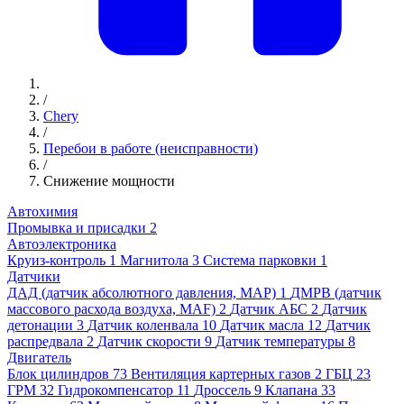
/
Chery
/
Перебои в работе (неисправности)
/
Снижение мощности
Автохимия
Промывка и присадки
2
Автоэлектроника
Круиз-контроль
1
Магнитола
3
Система парковки
1
Датчики
ДАД (датчик абсолютного давления, MAP)
1
ДМРВ (датчик
массового расхода воздуха, MAF)
2
Датчик АБС
2
Датчик
детонации
3
Датчик коленвала
10
Датчик масла
12
Датчик
распредвала
2
Датчик скорости
9
Датчик температуры
8
Двигатель
Блок цилиндров
73
Вентиляция картерных газов
2
ГБЦ
23
ГРМ
32
Гидрокомпенсатор
11
Дроссель
9
Клапана
33