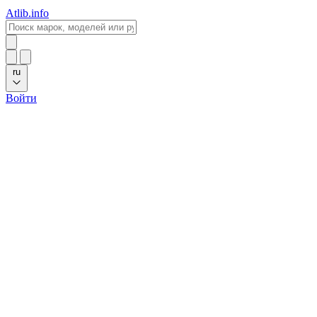
Atlib.info
ru
Войти