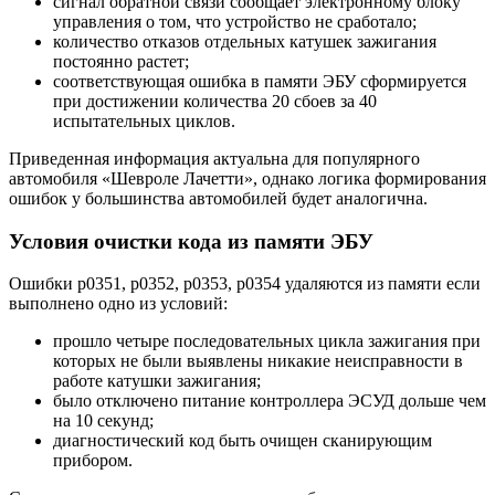
сигнал обратной связи сообщает электронному блоку
управления о том, что устройство не сработало;
количество отказов отдельных катушек зажигания
постоянно растет;
соответствующая ошибка в памяти ЭБУ сформируется
при достижении количества 20 сбоев за 40
испытательных циклов.
Приведенная информация актуальна для популярного
автомобиля «Шевроле Лачетти», однако логика формирования
ошибок у большинства автомобилей будет аналогична.
Условия очистки кода из памяти ЭБУ
Ошибки р0351, р0352, р0353, р0354 удаляются из памяти если
выполнено одно из условий:
прошло четыре последовательных цикла зажигания при
которых не были выявлены никакие неисправности в
работе катушки зажигания;
было отключено питание контроллера ЭСУД дольше чем
на 10 секунд;
диагностический код быть очищен сканирующим
прибором.