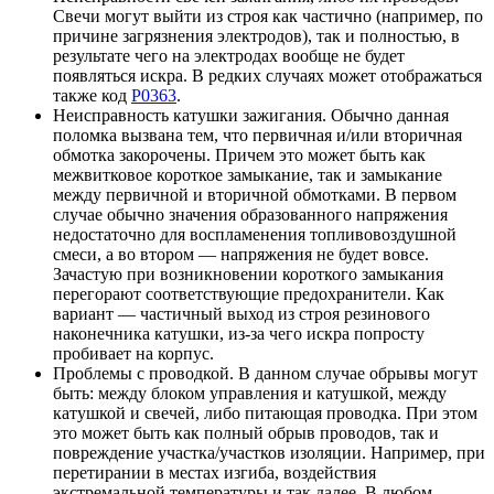
Свечи могут выйти из строя как частично (например, по
причине загрязнения электродов), так и полностью, в
результате чего на электродах вообще не будет
появляться искра. В редких случаях может отображаться
также код
P0363
.
Неисправность катушки зажигания. Обычно данная
поломка вызвана тем, что первичная и/или вторичная
обмотка закорочены. Причем это может быть как
межвитковое короткое замыкание, так и замыкание
между первичной и вторичной обмотками. В первом
случае обычно значения образованного напряжения
недостаточно для воспламенения топливовоздушной
смеси, а во втором — напряжения не будет вовсе.
Зачастую при возникновении короткого замыкания
перегорают соответствующие предохранители. Как
вариант — частичный выход из строя резинового
наконечника катушки, из-за чего искра попросту
пробивает на корпус.
Проблемы с проводкой. В данном случае обрывы могут
быть: между блоком управления и катушкой, между
катушкой и свечей, либо питающая проводка. При этом
это может быть как полный обрыв проводов, так и
повреждение участка/участков изоляции. Например, при
перетирании в местах изгиба, воздействия
экстремальной температуры и так далее. В любом