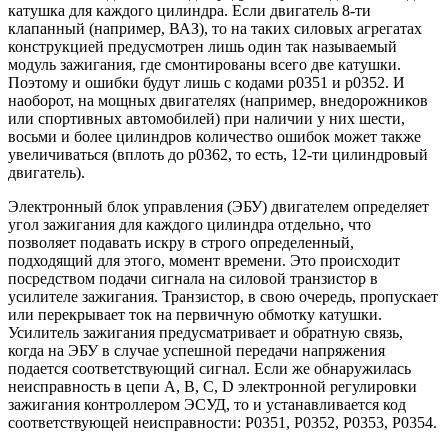
катушка для каждого цилиндра. Если двигатель 8-ти
клапанный (например, ВАЗ), то на таких силовых агрегатах
конструкцией предусмотрен лишь один так называемый
модуль зажигания, где смонтированы всего две катушки.
Поэтому и ошибки будут лишь с кодами p0351 и p0352. И
наоборот, на мощных двигателях (например, внедорожников
или спортивных автомобилей) при наличии у них шести,
восьми и более цилиндров количество ошибок может также
увеличиваться (вплоть до р0362, то есть, 12-ти цилиндровый
двигатель).
Электронный блок управления (ЭБУ) двигателем определяет
угол зажигания для каждого цилиндра отдельно, что
позволяет подавать искру в строго определенный,
подходящий для этого, момент времени. Это происходит
посредством подачи сигнала на силовой транзистор в
усилителе зажигания. Транзистор, в свою очередь, пропускает
или перекрывает ток на первичную обмотку катушки.
Усилитель зажигания предусматривает и обратную связь,
когда на ЭБУ в случае успешной передачи напряжения
подается соответствующий сигнал. Если же обнаружилась
неисправность в цепи А, B, C, D электронной регулировки
зажигания контроллером ЭСУД, то и устанавливается код
соответствующей неисправности: Р0351, Р0352, Р0353, Р0354.