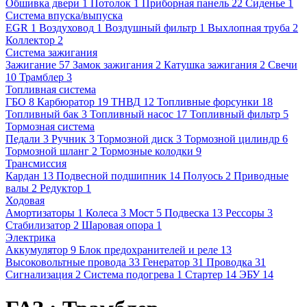
Обшивка двери
1
Потолок
1
Приборная панель
22
Сиденье
1
Система впуска/выпуска
EGR
1
Воздуховод
1
Воздушный фильтр
1
Выхлопная труба
2
Коллектор
2
Система зажигания
Зажигание
57
Замок зажигания
2
Катушка зажигания
2
Свечи
10
Трамблер
3
Топливная система
ГБО
8
Карбюратор
19
ТНВД
12
Топливные форсунки
18
Топливный бак
3
Топливный насос
17
Топливный фильтр
5
Тормозная система
Педали
3
Ручник
3
Тормозной диск
3
Тормозной цилиндр
6
Тормозной шланг
2
Тормозные колодки
9
Трансмиссия
Кардан
13
Подвесной подшипник
14
Полуось
2
Приводные
валы
2
Редуктор
1
Ходовая
Амортизаторы
1
Колеса
3
Мост
5
Подвеска
13
Рессоры
3
Стабилизатор
2
Шаровая опора
1
Электрика
Аккумулятор
9
Блок предохранителей и реле
13
Высоковольтные провода
33
Генератор
31
Проводка
31
Сигнализация
2
Система подогрева
1
Стартер
14
ЭБУ
14