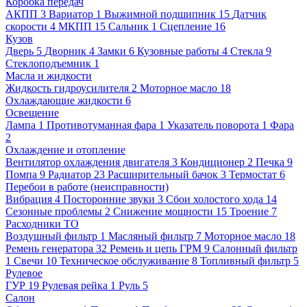
Коробка передач
АКПП
3
Вариатор
1
Выжимной подшипник
15
Датчик
скорости
4
МКПП
15
Сальник
1
Сцепление
16
Кузов
Дверь
5
Дворник
4
Замки
6
Кузовные работы
4
Стекла
9
Стеклоподъемник
1
Масла и жидкости
Жидкость гидроусилителя
2
Моторное масло
18
Охлаждающие жидкости
6
Освещение
Лампа
1
Противотуманная фара
1
Указатель поворота
1
Фара
2
Охлаждение и отопление
Вентилятор охлаждения двигателя
3
Кондиционер
2
Печка
9
Помпа
9
Радиатор
23
Расширительный бачок
3
Термостат
6
Перебои в работе (неисправности)
Вибрация
4
Посторонние звуки
3
Сбои холостого хода
14
Сезонные проблемы
2
Снижение мощности
15
Троение
7
Расходники ТО
Воздушный фильтр
1
Масляный фильтр
7
Моторное масло
18
Ремень генератора
32
Ремень и цепь ГРМ
9
Салонный фильтр
1
Свечи
10
Техническое обслуживание
8
Топливный фильтр
5
Рулевое
ГУР
19
Рулевая рейка
1
Руль
5
Салон