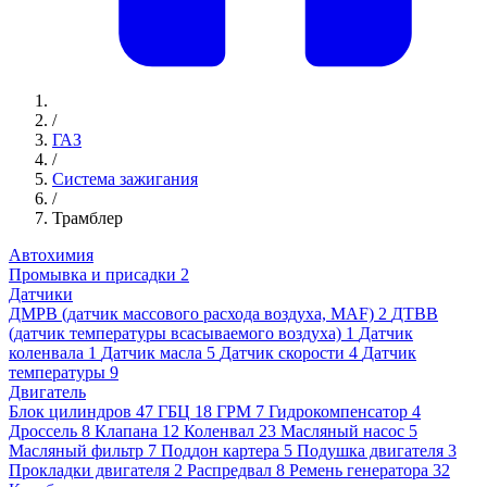
/
ГАЗ
/
Система зажигания
/
Трамблер
Автохимия
Промывка и присадки
2
Датчики
ДМРВ (датчик массового расхода воздуха, MAF)
2
ДТВВ
(датчик температуры всасываемого воздуха)
1
Датчик
коленвала
1
Датчик масла
5
Датчик скорости
4
Датчик
температуры
9
Двигатель
Блок цилиндров
47
ГБЦ
18
ГРМ
7
Гидрокомпенсатор
4
Дроссель
8
Клапана
12
Коленвал
23
Масляный насос
5
Масляный фильтр
7
Поддон картера
5
Подушка двигателя
3
Прокладки двигателя
2
Распредвал
8
Ремень генератора
32