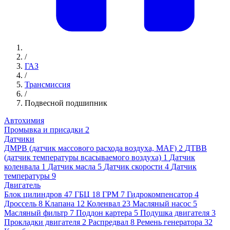
/
ГАЗ
/
Трансмиссия
/
Подвесной подшипник
Автохимия
Промывка и присадки
2
Датчики
ДМРВ (датчик массового расхода воздуха, MAF)
2
ДТВВ
(датчик температуры всасываемого воздуха)
1
Датчик
коленвала
1
Датчик масла
5
Датчик скорости
4
Датчик
температуры
9
Двигатель
Блок цилиндров
47
ГБЦ
18
ГРМ
7
Гидрокомпенсатор
4
Дроссель
8
Клапана
12
Коленвал
23
Масляный насос
5
Масляный фильтр
7
Поддон картера
5
Подушка двигателя
3
Прокладки двигателя
2
Распредвал
8
Ремень генератора
32