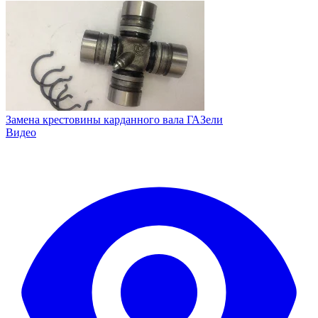
Замена крестовины карданного вала ГАЗели
Видео