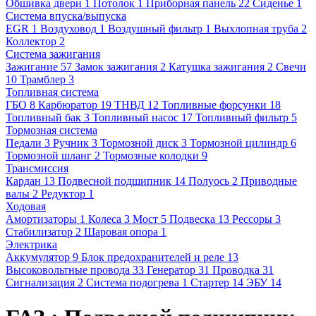
Обшивка двери
1
Потолок
1
Приборная панель
22
Сиденье
1
Система впуска/выпуска
EGR
1
Воздуховод
1
Воздушный фильтр
1
Выхлопная труба
2
Коллектор
2
Система зажигания
Зажигание
57
Замок зажигания
2
Катушка зажигания
2
Свечи
10
Трамблер
3
Топливная система
ГБО
8
Карбюратор
19
ТНВД
12
Топливные форсунки
18
Топливный бак
3
Топливный насос
17
Топливный фильтр
5
Тормозная система
Педали
3
Ручник
3
Тормозной диск
3
Тормозной цилиндр
6
Тормозной шланг
2
Тормозные колодки
9
Трансмиссия
Кардан
13
Подвесной подшипник
14
Полуось
2
Приводные
валы
2
Редуктор
1
Ходовая
Амортизаторы
1
Колеса
3
Мост
5
Подвеска
13
Рессоры
3
Стабилизатор
2
Шаровая опора
1
Электрика
Аккумулятор
9
Блок предохранителей и реле
13
Высоковольтные провода
33
Генератор
31
Проводка
31
Сигнализация
2
Система подогрева
1
Стартер
14
ЭБУ
14