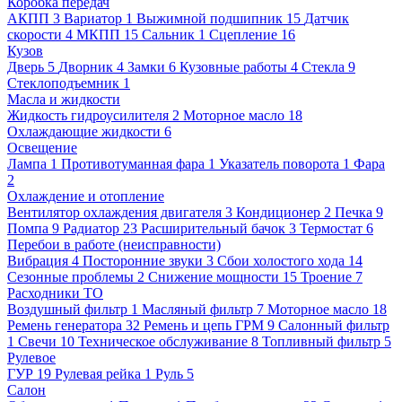
Коробка передач
АКПП
3
Вариатор
1
Выжимной подшипник
15
Датчик
скорости
4
МКПП
15
Сальник
1
Сцепление
16
Кузов
Дверь
5
Дворник
4
Замки
6
Кузовные работы
4
Стекла
9
Стеклоподъемник
1
Масла и жидкости
Жидкость гидроусилителя
2
Моторное масло
18
Охлаждающие жидкости
6
Освещение
Лампа
1
Противотуманная фара
1
Указатель поворота
1
Фара
2
Охлаждение и отопление
Вентилятор охлаждения двигателя
3
Кондиционер
2
Печка
9
Помпа
9
Радиатор
23
Расширительный бачок
3
Термостат
6
Перебои в работе (неисправности)
Вибрация
4
Посторонние звуки
3
Сбои холостого хода
14
Сезонные проблемы
2
Снижение мощности
15
Троение
7
Расходники ТО
Воздушный фильтр
1
Масляный фильтр
7
Моторное масло
18
Ремень генератора
32
Ремень и цепь ГРМ
9
Салонный фильтр
1
Свечи
10
Техническое обслуживание
8
Топливный фильтр
5
Рулевое
ГУР
19
Рулевая рейка
1
Руль
5
Салон