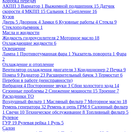
Коробка передач
АКПП
3
Вариатор
1
Выжимной подшипник
15
Датчик
скорости
4
МКПП
15
Сальник
1
Сцепление
16
Кузов
Дверь
5
Дворник
4
Замки
6
Кузовные работы
4
Стекла
9
Стеклоподъемник
1
Масла и жидкости
Жидкость гидроусилителя
2
Моторное масло
18
Охлаждающие жидкости
6
Освещение
Лампа
1
Противотуманная фара
1
Указатель поворота
1
Фара
2
Охлаждение и отопление
Вентилятор охлаждения двигателя
3
Кондиционер
2
Печка
9
Помпа
9
Радиатор
23
Расширительный бачок
3
Термостат
6
Перебои в работе (неисправности)
Вибрация
4
Посторонние звуки
3
Сбои холостого хода
14
Сезонные проблемы
2
Снижение мощности
15
Троение
7
Расходники ТО
Воздушный фильтр
1
Масляный фильтр
7
Моторное масло
18
Ремень генератора
32
Ремень и цепь ГРМ
9
Салонный фильтр
1
Свечи
10
Техническое обслуживание
8
Топливный фильтр
5
Рулевое
ГУР
19
Рулевая рейка
1
Руль
5
Салон