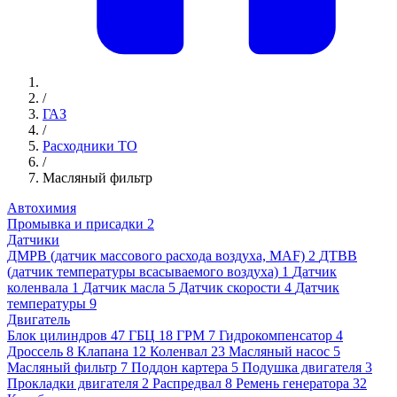
/
ГАЗ
/
Расходники ТО
/
Масляный фильтр
Автохимия
Промывка и присадки
2
Датчики
ДМРВ (датчик массового расхода воздуха, MAF)
2
ДТВВ
(датчик температуры всасываемого воздуха)
1
Датчик
коленвала
1
Датчик масла
5
Датчик скорости
4
Датчик
температуры
9
Двигатель
Блок цилиндров
47
ГБЦ
18
ГРМ
7
Гидрокомпенсатор
4
Дроссель
8
Клапана
12
Коленвал
23
Масляный насос
5
Масляный фильтр
7
Поддон картера
5
Подушка двигателя
3
Прокладки двигателя
2
Распредвал
8
Ремень генератора
32