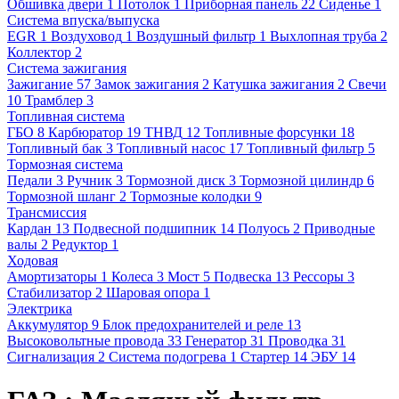
Обшивка двери
1
Потолок
1
Приборная панель
22
Сиденье
1
Система впуска/выпуска
EGR
1
Воздуховод
1
Воздушный фильтр
1
Выхлопная труба
2
Коллектор
2
Система зажигания
Зажигание
57
Замок зажигания
2
Катушка зажигания
2
Свечи
10
Трамблер
3
Топливная система
ГБО
8
Карбюратор
19
ТНВД
12
Топливные форсунки
18
Топливный бак
3
Топливный насос
17
Топливный фильтр
5
Тормозная система
Педали
3
Ручник
3
Тормозной диск
3
Тормозной цилиндр
6
Тормозной шланг
2
Тормозные колодки
9
Трансмиссия
Кардан
13
Подвесной подшипник
14
Полуось
2
Приводные
валы
2
Редуктор
1
Ходовая
Амортизаторы
1
Колеса
3
Мост
5
Подвеска
13
Рессоры
3
Стабилизатор
2
Шаровая опора
1
Электрика
Аккумулятор
9
Блок предохранителей и реле
13
Высоковольтные провода
33
Генератор
31
Проводка
31
Сигнализация
2
Система подогрева
1
Стартер
14
ЭБУ
14