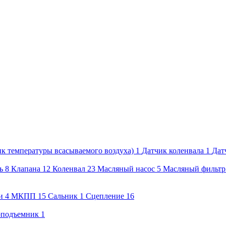
к температуры всасываемого воздуха)
1
Датчик коленвала
1
Дат
ь
8
Клапана
12
Коленвал
23
Масляный насос
5
Масляный фильтр
и
4
МКПП
15
Сальник
1
Сцепление
16
оподъемник
1