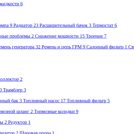
жидкости
6
омпа
9
Радиатор
23
Расширительный бачок
3
Термостат
6
нные проблемы
2
Снижение мощности
15
Троение
7
емень генератора
32
Ремень и цепь ГРМ
9
Салонный фильтр
1
Св
оллектор
2
0
Трамблер
3
вный бак
3
Топливный насос
17
Топливный фильтр
5
рмозной шланг
2
Тормозные колодки
9
лы
2
Редуктор
1
лизатор
2
Шаровая опора
1