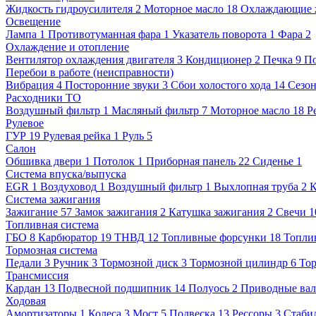
Жидкость гидроусилителя
2
Моторное масло
18
Охлаждающие 
Освещение
Лампа
1
Противотуманная фара
1
Указатель поворота
1
Фара
2
Охлаждение и отопление
Вентилятор охлаждения двигателя
3
Кондиционер
2
Печка
9
П
Перебои в работе (неисправности)
Вибрация
4
Посторонние звуки
3
Сбои холостого хода
14
Сезо
Расходники ТО
Воздушный фильтр
1
Масляный фильтр
7
Моторное масло
18
Р
Рулевое
ГУР
19
Рулевая рейка
1
Руль
5
Салон
Обшивка двери
1
Потолок
1
Приборная панель
22
Сиденье
1
Система впуска/выпуска
EGR
1
Воздуховод
1
Воздушный фильтр
1
Выхлопная труба
2
К
Система зажигания
Зажигание
57
Замок зажигания
2
Катушка зажигания
2
Свечи
1
Топливная система
ГБО
8
Карбюратор
19
ТНВД
12
Топливные форсунки
18
Топли
Тормозная система
Педали
3
Ручник
3
Тормозной диск
3
Тормозной цилиндр
6
То
Трансмиссия
Кардан
13
Подвесной подшипник
14
Полуось
2
Приводные ва
Ходовая
Амортизаторы
1
Колеса
3
Мост
5
Подвеска
13
Рессоры
3
Стаби