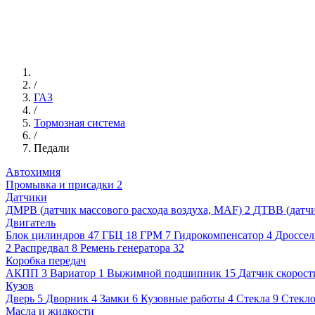
/
ГАЗ
/
Тормозная система
/
Педали
Автохимия
Промывка и присадки
2
Датчики
ДМРВ (датчик массового расхода воздуха, MAF)
2
ДТВВ (датчи
Двигатель
Блок цилиндров
47
ГБЦ
18
ГРМ
7
Гидрокомпенсатор
4
Дроссел
2
Распредвал
8
Ремень генератора
32
Коробка передач
АКПП
3
Вариатор
1
Выжимной подшипник
15
Датчик скорост
Кузов
Дверь
5
Дворник
4
Замки
6
Кузовные работы
4
Стекла
9
Стекл
Масла и жидкости