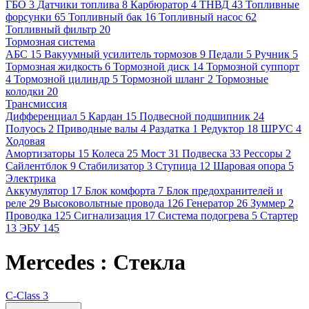
ГБО
3
Датчики топлива
8
Карбюратор
4
ТНВД
43
Топливные
форсунки
65
Топливный бак
16
Топливный насос
62
Топливный фильтр
20
Тормозная система
АБС
15
Вакуумный усилитель тормозов
9
Педали
5
Ручник
5
Тормозная жидкость
6
Тормозной диск
14
Тормозной суппорт
4
Тормозной цилиндр
5
Тормозной шланг
2
Тормозные
колодки
20
Трансмиссия
Дифференциал
5
Кардан
15
Подвесной подшипник
24
Полуось
2
Приводные валы
4
Раздатка
1
Редуктор
18
ШРУС
4
Ходовая
Амортизаторы
15
Колеса
25
Мост
31
Подвеска
33
Рессоры
2
Сайлентблок
9
Стабилизатор
3
Ступица
12
Шаровая опора
5
Электрика
Аккумулятор
17
Блок комфорта
7
Блок предохранителей и
реле
29
Высоковольтные провода
126
Генератор
26
Зуммер
2
Проводка
125
Сигнализация
17
Система подогрева
5
Стартер
13
ЭБУ
145
Mercedes : Стекла
C-Class
3