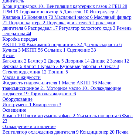
Двигатель
Блок цилиндров
101
Вентиляция картерных газов
2
ГБЦ
28
ГРМ
19
Гидрокомпенсатор
5
Дроссель
10
Интеркулер
2
Клапана
15
Коленвал
70
Масляный насос
6
Масляный фильтр
21
Поддон картера
2
Подушка двигателя
5
Прокладки
двигателя
6
Распредвал
17
Регулятор холостого хода
3
Ремень
генератора
44
Коробка передач
АКПП
100
Выжимной подшипник
32
Датчик скорости
6
Кулиса
3
МКПП
56
Сальник
1
Сцепление
33
Кузов
Багажник
2
Бампер
2
Дверь
5
Дворник
14
Днище
2
Замки
12
Зеркала
6
Капот
1
Крыло
3
Кузовные работы
5
Стекла
3
Стеклоподъемник
12
Тюнинг
5
Масла и жидкости
Жидкость гидроусилителя
1
Масло АКПП
16
Масло
трансмиссионное
21
Моторное масло
101
Охлаждающие
жидкости
19
Тормозная жидкость
6
Оборудование
Инструмент
1
Компрессор
3
Освещение
Лампа
10
Противотуманная фара
2
Указатель поворота
6
Фара
23
Охлаждение и отопление
Вентилятор охлаждения двигателя
9
Кондиционер
20
Печка