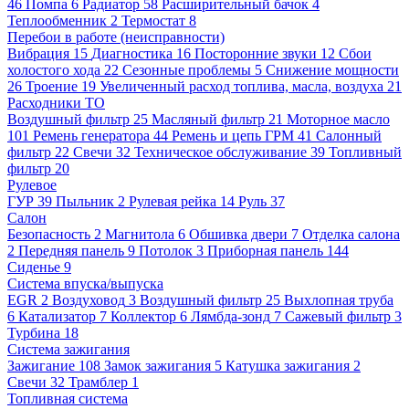
46
Помпа
6
Радиатор
58
Расширительный бачок
4
Теплообменник
2
Термостат
8
Перебои в работе (неисправности)
Вибрация
15
Диагностика
16
Посторонние звуки
12
Сбои
холостого хода
22
Сезонные проблемы
5
Снижение мощности
26
Троение
19
Увеличенный расход топлива, масла, воздуха
21
Расходники ТО
Воздушный фильтр
25
Масляный фильтр
21
Моторное масло
101
Ремень генератора
44
Ремень и цепь ГРМ
41
Салонный
фильтр
22
Свечи
32
Техническое обслуживание
39
Топливный
фильтр
20
Рулевое
ГУР
39
Пыльник
2
Рулевая рейка
14
Руль
37
Салон
Безопасность
2
Магнитола
6
Обшивка двери
7
Отделка салона
2
Передняя панель
9
Потолок
3
Приборная панель
144
Сиденье
9
Система впуска/выпуска
EGR
2
Воздуховод
3
Воздушный фильтр
25
Выхлопная труба
6
Катализатор
7
Коллектор
6
Лямбда-зонд
7
Сажевый фильтр
3
Турбина
18
Система зажигания
Зажигание
108
Замок зажигания
5
Катушка зажигания
2
Свечи
32
Трамблер
1
Топливная система