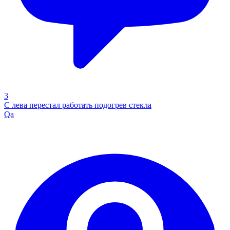
3
С лева перестал работать подогрев стекла
Qa