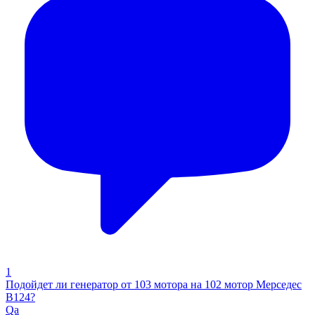
1
Подойдет ли генератор от 103 мотора на 102 мотор Мерседес
В124?
Qa