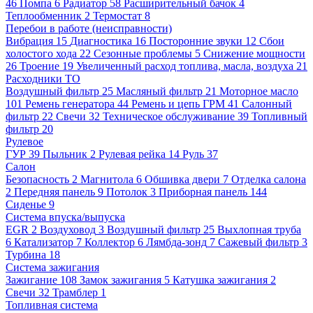
46
Помпа
6
Радиатор
58
Расширительный бачок
4
Теплообменник
2
Термостат
8
Перебои в работе (неисправности)
Вибрация
15
Диагностика
16
Посторонние звуки
12
Сбои
холостого хода
22
Сезонные проблемы
5
Снижение мощности
26
Троение
19
Увеличенный расход топлива, масла, воздуха
21
Расходники ТО
Воздушный фильтр
25
Масляный фильтр
21
Моторное масло
101
Ремень генератора
44
Ремень и цепь ГРМ
41
Салонный
фильтр
22
Свечи
32
Техническое обслуживание
39
Топливный
фильтр
20
Рулевое
ГУР
39
Пыльник
2
Рулевая рейка
14
Руль
37
Салон
Безопасность
2
Магнитола
6
Обшивка двери
7
Отделка салона
2
Передняя панель
9
Потолок
3
Приборная панель
144
Сиденье
9
Система впуска/выпуска
EGR
2
Воздуховод
3
Воздушный фильтр
25
Выхлопная труба
6
Катализатор
7
Коллектор
6
Лямбда-зонд
7
Сажевый фильтр
3
Турбина
18
Система зажигания
Зажигание
108
Замок зажигания
5
Катушка зажигания
2
Свечи
32
Трамблер
1
Топливная система