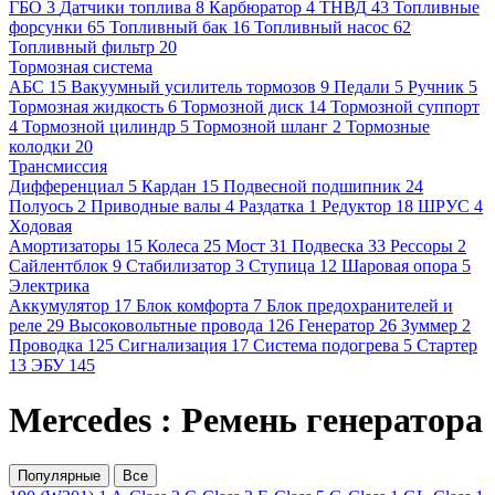
ГБО
3
Датчики топлива
8
Карбюратор
4
ТНВД
43
Топливные
форсунки
65
Топливный бак
16
Топливный насос
62
Топливный фильтр
20
Тормозная система
АБС
15
Вакуумный усилитель тормозов
9
Педали
5
Ручник
5
Тормозная жидкость
6
Тормозной диск
14
Тормозной суппорт
4
Тормозной цилиндр
5
Тормозной шланг
2
Тормозные
колодки
20
Трансмиссия
Дифференциал
5
Кардан
15
Подвесной подшипник
24
Полуось
2
Приводные валы
4
Раздатка
1
Редуктор
18
ШРУС
4
Ходовая
Амортизаторы
15
Колеса
25
Мост
31
Подвеска
33
Рессоры
2
Сайлентблок
9
Стабилизатор
3
Ступица
12
Шаровая опора
5
Электрика
Аккумулятор
17
Блок комфорта
7
Блок предохранителей и
реле
29
Высоковольтные провода
126
Генератор
26
Зуммер
2
Проводка
125
Сигнализация
17
Система подогрева
5
Стартер
13
ЭБУ
145
Mercedes : Ремень генератора
Популярные
Все