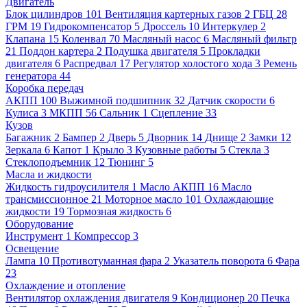
Двигатель
Блок цилиндров
101
Вентиляция картерных газов
2
ГБЦ
28
ГРМ
19
Гидрокомпенсатор
5
Дроссель
10
Интеркулер
2
Клапана
15
Коленвал
70
Масляный насос
6
Масляный фильтр
21
Поддон картера
2
Подушка двигателя
5
Прокладки
двигателя
6
Распредвал
17
Регулятор холостого хода
3
Ремень
генератора
44
Коробка передач
АКПП
100
Выжимной подшипник
32
Датчик скорости
6
Кулиса
3
МКПП
56
Сальник
1
Сцепление
33
Кузов
Багажник
2
Бампер
2
Дверь
5
Дворник
14
Днище
2
Замки
12
Зеркала
6
Капот
1
Крыло
3
Кузовные работы
5
Стекла
3
Стеклоподъемник
12
Тюнинг
5
Масла и жидкости
Жидкость гидроусилителя
1
Масло АКПП
16
Масло
трансмиссионное
21
Моторное масло
101
Охлаждающие
жидкости
19
Тормозная жидкость
6
Оборудование
Инструмент
1
Компрессор
3
Освещение
Лампа
10
Противотуманная фара
2
Указатель поворота
6
Фара
23
Охлаждение и отопление
Вентилятор охлаждения двигателя
9
Кондиционер
20
Печка