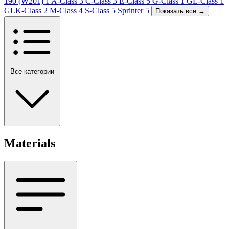
190 (W201)
1
A-Class
3
C-Class
3
E-Class
5
G-Class
1
GL-Class
1
GLK-Class
2
M-Class
4
S-Class
5
Sprinter
5
Показать все →
Все категории
Materials