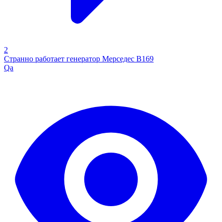
2
Странно работает генератор Мерседес В169
Qa