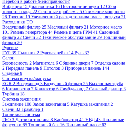
Перебои в работе (неисправности)
Вибрация
15
Диагностика
16
Посторонние звуки
12
Сбои
холостого хода
22
Сезонные проблемы
5
Снижение мощности
26
Троение
19
Увеличенный расход топлива, масла, воздуха
21
Расходники ТО
Воздушный фильтр
25
Масляный фильтр
21
Моторное масло
101
Ремень генератора
44
Ремень и цепь ГРМ
41
Салонный
фильтр
22
Свечи
32
Техническое обслуживание
39
Топливный
фильтр
20
Рулевое
ГУР
39
Пыльник
2
Рулевая рейка
14
Руль
37
Салон
Безопасность
2
Магнитола
6
Обшивка двери
7
Отделка салона
2
Передняя панель
9
Потолок
3
Приборная панель
144
Сиденье
9
Система впуска/выпуска
EGR
2
Воздуховод
3
Воздушный фильтр
25
Выхлопная труба
6
Катализатор
7
Коллектор
6
Лямбда-зонд
7
Сажевый фильтр
3
Турбина
18
Система зажигания
Зажигание
108
Замок зажигания
5
Катушка зажигания
2
Свечи
32
Трамблер
1
Топливная система
ГБО
3
Датчики топлива
8
Карбюратор
4
ТНВД
43
Топливные
форсунки
65
Топливный бак
16
Топливный насос
62