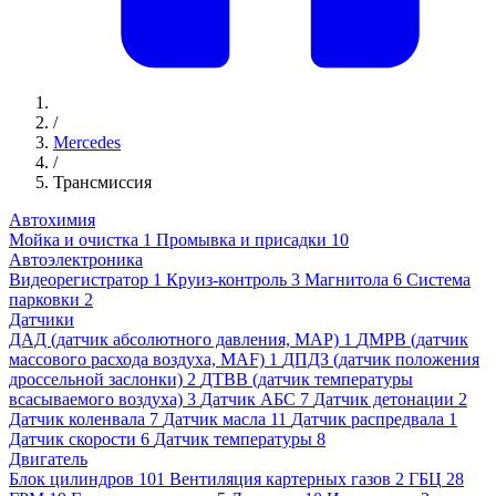
/
Mercedes
/
Трансмиссия
Автохимия
Мойка и очистка
1
Промывка и присадки
10
Автоэлектроника
Видеорегистратор
1
Круиз-контроль
3
Магнитола
6
Система
парковки
2
Датчики
ДАД (датчик абсолютного давления, MAP)
1
ДМРВ (датчик
массового расхода воздуха, MAF)
1
ДПДЗ (датчик положения
дроссельной заслонки)
2
ДТВВ (датчик температуры
всасываемого воздуха)
3
Датчик АБС
7
Датчик детонации
2
Датчик коленвала
7
Датчик масла
11
Датчик распредвала
1
Датчик скорости
6
Датчик температуры
8
Двигатель
Блок цилиндров
101
Вентиляция картерных газов
2
ГБЦ
28