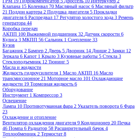
ГРМ
19
Гидрокомпенсатор
5
Дроссель
10
Интеркулер
2
Клапана
15
Коленвал
70
Масляный насос
6
Масляный фильтр
21
Поддон картера
2
Подушка двигателя
5
Прокладки
двигателя
6
Распредвал
17
Регулятор холостого хода
3
Ремень
генератора
44
Коробка передач
АКПП
100
Выжимной подшипник
32
Датчик скорости
6
Кулиса
3
МКПП
56
Сальник
1
Сцепление
33
Кузов
Багажник
2
Бампер
2
Дверь
5
Дворник
14
Днище
2
Замки
12
Зеркала
6
Капот
1
Крыло
3
Кузовные работы
5
Стекла
3
Стеклоподъемник
12
Тюнинг
5
Масла и жидкости
Жидкость гидроусилителя
1
Масло АКПП
16
Масло
трансмиссионное
21
Моторное масло
101
Охлаждающие
жидкости
19
Тормозная жидкость
6
Оборудование
Инструмент
1
Компрессор
3
Освещение
Лампа
10
Противотуманная фара
2
Указатель поворота
6
Фара
23
Охлаждение и отопление
Вентилятор охлаждения двигателя
9
Кондиционер
20
Печка
46
Помпа
6
Радиатор
58
Расширительный бачок
4
Теплообменник
2
Термостат
8