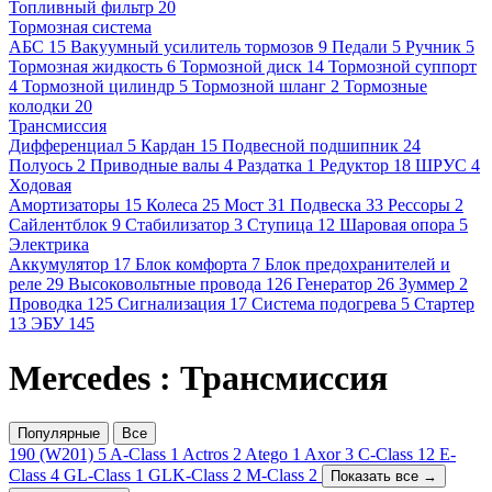
Топливный фильтр
20
Тормозная система
АБС
15
Вакуумный усилитель тормозов
9
Педали
5
Ручник
5
Тормозная жидкость
6
Тормозной диск
14
Тормозной суппорт
4
Тормозной цилиндр
5
Тормозной шланг
2
Тормозные
колодки
20
Трансмиссия
Дифференциал
5
Кардан
15
Подвесной подшипник
24
Полуось
2
Приводные валы
4
Раздатка
1
Редуктор
18
ШРУС
4
Ходовая
Амортизаторы
15
Колеса
25
Мост
31
Подвеска
33
Рессоры
2
Сайлентблок
9
Стабилизатор
3
Ступица
12
Шаровая опора
5
Электрика
Аккумулятор
17
Блок комфорта
7
Блок предохранителей и
реле
29
Высоковольтные провода
126
Генератор
26
Зуммер
2
Проводка
125
Сигнализация
17
Система подогрева
5
Стартер
13
ЭБУ
145
Mercedes : Трансмиссия
Популярные
Все
190 (W201)
5
A-Class
1
Actros
2
Atego
1
Axor
3
C-Class
12
E-
Class
4
GL-Class
1
GLK-Class
2
M-Class
2
Показать все →