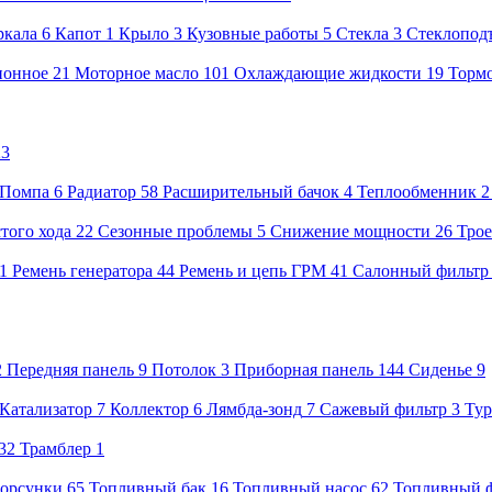
ркала
6
Капот
1
Крыло
3
Кузовные работы
5
Стекла
3
Стеклопод
ионное
21
Моторное масло
101
Охлаждающие жидкости
19
Тормо
23
Помпа
6
Радиатор
58
Расширительный бачок
4
Теплообменник
того хода
22
Сезонные проблемы
5
Снижение мощности
26
Тро
01
Ремень генератора
44
Ремень и цепь ГРМ
41
Салонный фильтр
2
Передняя панель
9
Потолок
3
Приборная панель
144
Сиденье
9
Катализатор
7
Коллектор
6
Лямбда-зонд
7
Сажевый фильтр
3
Тур
32
Трамблер
1
орсунки
65
Топливный бак
16
Топливный насос
62
Топливный 