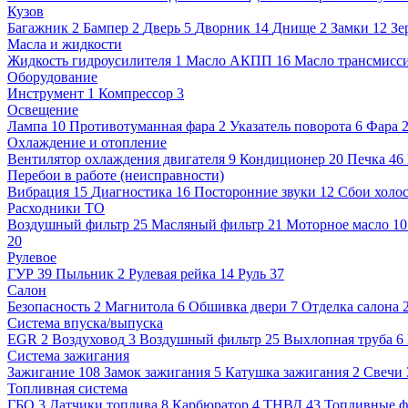
Кузов
Багажник
2
Бампер
2
Дверь
5
Дворник
14
Днище
2
Замки
12
Зе
Масла и жидкости
Жидкость гидроусилителя
1
Масло АКПП
16
Масло трансмисс
Оборудование
Инструмент
1
Компрессор
3
Освещение
Лампа
10
Противотуманная фара
2
Указатель поворота
6
Фара
Охлаждение и отопление
Вентилятор охлаждения двигателя
9
Кондиционер
20
Печка
46
Перебои в работе (неисправности)
Вибрация
15
Диагностика
16
Посторонние звуки
12
Сбои холос
Расходники ТО
Воздушный фильтр
25
Масляный фильтр
21
Моторное масло
1
20
Рулевое
ГУР
39
Пыльник
2
Рулевая рейка
14
Руль
37
Салон
Безопасность
2
Магнитола
6
Обшивка двери
7
Отделка салона
Система впуска/выпуска
EGR
2
Воздуховод
3
Воздушный фильтр
25
Выхлопная труба
6
Система зажигания
Зажигание
108
Замок зажигания
5
Катушка зажигания
2
Свечи
Топливная система
ГБО
3
Датчики топлива
8
Карбюратор
4
ТНВД
43
Топливные ф