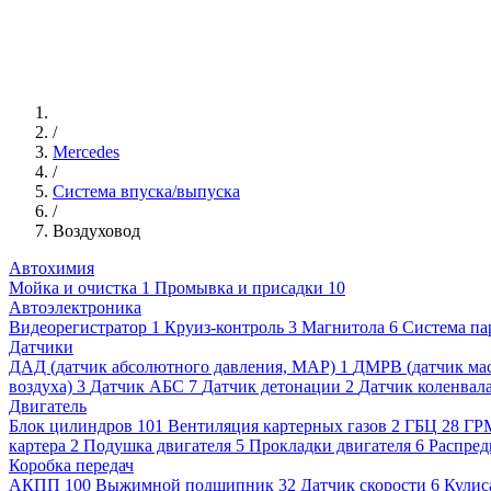
/
Mercedes
/
Система впуска/выпуска
/
Воздуховод
Автохимия
Мойка и очистка
1
Промывка и присадки
10
Автоэлектроника
Видеорегистратор
1
Круиз-контроль
3
Магнитола
6
Система па
Датчики
ДАД (датчик абсолютного давления, MAP)
1
ДМРВ (датчик мас
воздуха)
3
Датчик АБС
7
Датчик детонации
2
Датчик коленвал
Двигатель
Блок цилиндров
101
Вентиляция картерных газов
2
ГБЦ
28
ГР
картера
2
Подушка двигателя
5
Прокладки двигателя
6
Распред
Коробка передач
АКПП
100
Выжимной подшипник
32
Датчик скорости
6
Кулис