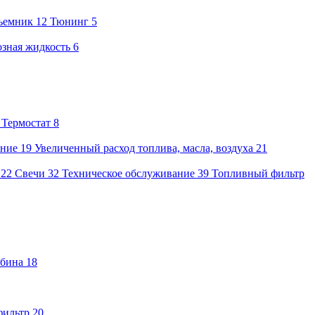
ъемник
12
Тюнинг
5
зная жидкость
6
2
Термостат
8
ение
19
Увеличенный расход топлива, масла, воздуха
21
22
Свечи
32
Техническое обслуживание
39
Топливный фильтр
бина
18
фильтр
20