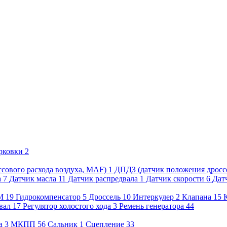
рковки
2
сового расхода воздуха, MAF)
1
ДПДЗ (датчик положения дросс
а
7
Датчик масла
11
Датчик распредвала
1
Датчик скорости
6
Дат
М
19
Гидрокомпенсатор
5
Дроссель
10
Интеркулер
2
Клапана
15
вал
17
Регулятор холостого хода
3
Ремень генератора
44
а
3
МКПП
56
Сальник
1
Сцепление
33