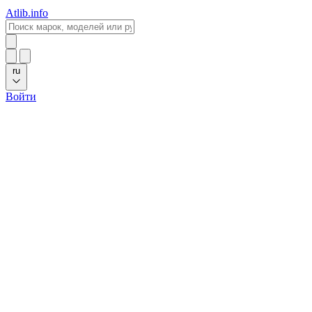
Atlib.info
ru
Войти