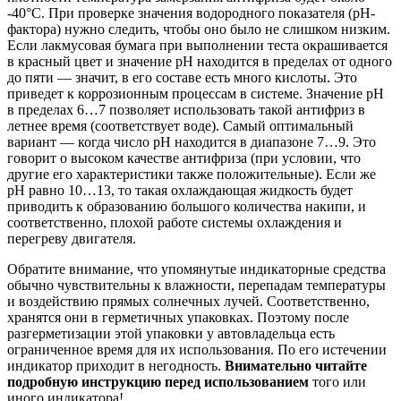
-40°С. При проверке значения водородного показателя (рН-
фактора) нужно следить, чтобы оно было не слишком низким.
Если лакмусовая бумага при выполнении теста окрашивается
в красный цвет и значение рН находится в пределах от одного
до пяти — значит, в его составе есть много кислоты. Это
приведет к коррозионным процессам в системе. Значение рН
в пределах 6…7 позволяет использовать такой антифриз в
летнее время (соответствует воде). Самый оптимальный
вариант — когда число рН находится в диапазоне 7…9. Это
говорит о высоком качестве антифриза (при условии, что
другие его характеристики также положительные). Если же
рН равно 10…13, то такая охлаждающая жидкость будет
приводить к образованию большого количества накипи, и
соответственно, плохой работе системы охлаждения и
перегреву двигателя.
Обратите внимание, что упомянутые индикаторные средства
обычно чувствительны к влажности, перепадам температуры
и воздействию прямых солнечных лучей. Соответственно,
хранятся они в герметичных упаковках. Поэтому после
разгерметизации этой упаковки у автовладельца есть
ограниченное время для их использования. По его истечении
индикатор приходит в негодность.
Внимательно читайте
подробную инструкцию перед использованием
того или
иного индикатора!