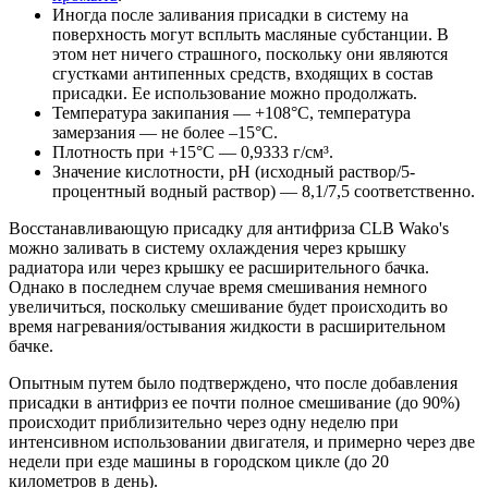
Иногда после заливания присадки в систему на
поверхность могут всплыть масляные субстанции. В
этом нет ничего страшного, поскольку они являются
сгустками антипенных средств, входящих в состав
присадки. Ее использование можно продолжать.
Температура закипания — +108°С, температура
замерзания — не более –15°С.
Плотность при +15°С — 0,9333 г/см³.
Значение кислотности, рН (исходный раствор/5-
процентный водный раствор) — 8,1/7,5 соответственно.
Восстанавливающую присадку для антифриза CLB Wako's
можно заливать в систему охлаждения через крышку
радиатора или через крышку ее расширительного бачка.
Однако в последнем случае время смешивания немного
увеличиться, поскольку смешивание будет происходить во
время нагревания/остывания жидкости в расширительном
бачке.
Опытным путем было подтверждено, что после добавления
присадки в антифриз ее почти полное смешивание (до 90%)
происходит приблизительно через одну неделю при
интенсивном использовании двигателя, и примерно через две
недели при езде машины в городском цикле (до 20
километров в день).