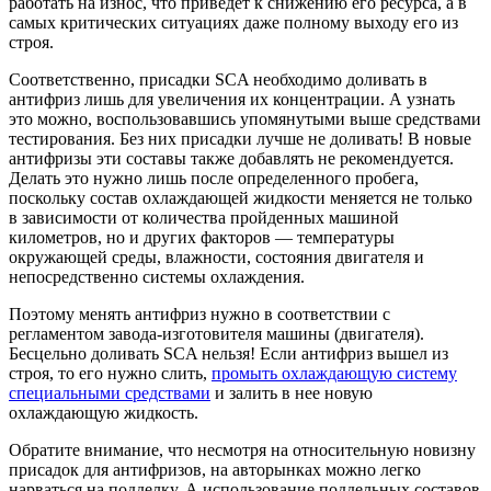
работать на износ, что приведет к снижению его ресурса, а в
самых критических ситуациях даже полному выходу его из
строя.
Соответственно, присадки SCA необходимо доливать в
антифриз лишь для увеличения их концентрации. А узнать
это можно, воспользовавшись упомянутыми выше средствами
тестирования. Без них присадки лучше не доливать! В новые
антифризы эти составы также добавлять не рекомендуется.
Делать это нужно лишь после определенного пробега,
поскольку состав охлаждающей жидкости меняется не только
в зависимости от количества пройденных машиной
километров, но и других факторов — температуры
окружающей среды, влажности, состояния двигателя и
непосредственно системы охлаждения.
Поэтому менять антифриз нужно в соответствии с
регламентом завода-изготовителя машины (двигателя).
Бесцельно доливать SCA нельзя! Если антифриз вышел из
строя, то его нужно слить,
промыть охлаждающую систему
специальными средствами
и залить в нее новую
охлаждающую жидкость.
Обратите внимание, что несмотря на относительную новизну
присадок для антифризов, на авторынках можно легко
нарваться на подделку. А использование поддельных составов