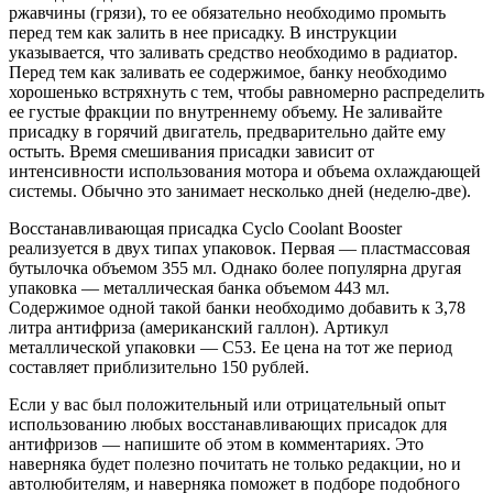
ржавчины (грязи), то ее обязательно необходимо промыть
перед тем как залить в нее присадку. В инструкции
указывается, что заливать средство необходимо в радиатор.
Перед тем как заливать ее содержимое, банку необходимо
хорошенько встряхнуть с тем, чтобы равномерно распределить
ее густые фракции по внутреннему объему. Не заливайте
присадку в горячий двигатель, предварительно дайте ему
остыть. Время смешивания присадки зависит от
интенсивности использования мотора и объема охлаждающей
системы. Обычно это занимает несколько дней (неделю-две).
Восстанавливающая присадка Cyclo Coolant Booster
реализуется в двух типах упаковок. Первая — пластмассовая
бутылочка объемом 355 мл. Однако более популярна другая
упаковка — металлическая банка объемом 443 мл.
Содержимое одной такой банки необходимо добавить к 3,78
литра антифриза (американский галлон). Артикул
металлической упаковки — C53. Ее цена на тот же период
составляет приблизительно 150 рублей.
Если у вас был положительный или отрицательный опыт
использованию любых восстанавливающих присадок для
антифризов — напишите об этом в комментариях. Это
наверняка будет полезно почитать не только редакции, но и
автолюбителям, и наверняка поможет в подборе подобного