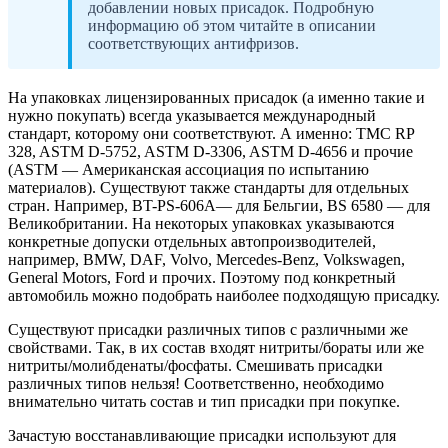
добавлении новых присадок. Подробную
информацию об этом читайте в описании
соответствующих антифризов.
На упаковках лицензированных присадок (а именно такие и
нужно покупать) всегда указывается международный
стандарт, которому они соответствуют. А именно: TMC RP
328, ASTM D-5752, ASTM D-3306, ASTM D-4656 и прочие
(ASTM — Американская ассоциация по испытанию
материалов). Существуют также стандарты для отдельных
стран. Например, BT-PS-606A— для Бельгии, BS 6580 — для
Великобритании. На некоторых упаковках указываются
конкретные допуски отдельных автопроизводителей,
например, BMW, DAF, Volvo, Mercedes-Benz, Volkswagen,
General Motors, Ford и прочих. Поэтому под конкретный
автомобиль можно подобрать наиболее подходящую присадку.
Существуют присадки различных типов с различными же
свойствами. Так, в их состав входят нитриты/бораты или же
нитриты/молибденаты/фосфаты. Смешивать присадки
различных типов нельзя! Соответственно, необходимо
внимательно читать состав и тип присадки при покупке.
Зачастую восстанавливающие присадки используют для